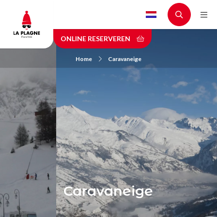
Skip
to
main
ONLINE RESERVEREN
content
Home
Caravaneige
Caravaneige