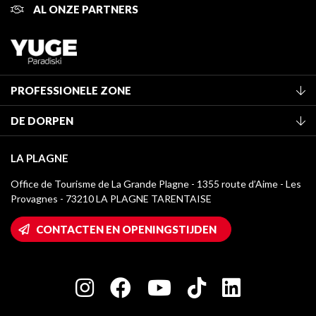
AL ONZE PARTNERS
PROFESSIONELE ZONE
Lid worden van het kantoor
DE DORPEN
Classificatie van de gemeubileerde accommodaties
La Plagne Vallée
Verblijfstaks
LA PLAGNE
Champagny-en-Vanoise
Mediatheek
Office de Tourisme de La Grande Plagne - 1355 route d’Aime - Les
Montchavin - Les Coches
Provagnes - 73210 LA PLAGNE TARENTAISE
La Plagne logo's
Montalbert
Wifi toegang
CONTACTEN EN OPENINGSTIJDEN
Plagne 1800
Huis van de eigenaar
Plagne Bellecôte
Press room
Plagne Centre
Charter van toegewijde spelers
Plagne Soleil
Groepen en seminars