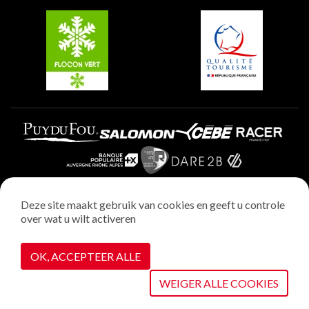
Belle Plagne
Plagne Villages
Plagne Aime 2000
Deze site maakt gebruik van cookies en geeft u controle
over wat u wilt activeren
Wettelijke vermeldingen
Privacybeleid
OK, ACCEPTEER ALLE
Realisatie : StudioJuillet
Cookiebeheer
WEIGER ALLE COOKIES