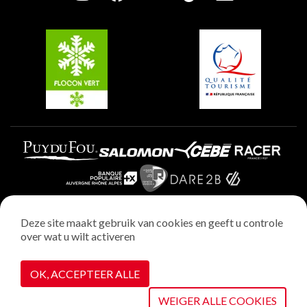
Groepen en seminars
Belle Plagne
Plagne Villages
Plagne Aime 2000
Deze site maakt gebruik van cookies en geeft u controle
over wat u wilt activeren
Wettelijke vermeldingen
Privacybeleid
OK, ACCEPTEER ALLE
Realisatie : StudioJuillet
Cookiebeheer
WEIGER ALLE COOKIES