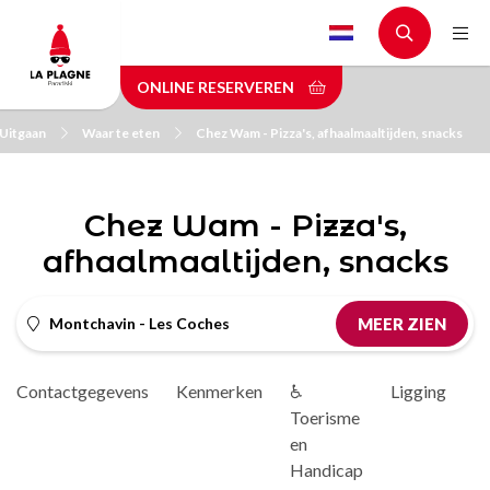
Skip
to
main
ONLINE RESERVEREN
content
Uitgaan
Waar te eten
Chez Wam - Pizza's, afhaalmaaltijden, snacks
Chez Wam - Pizza's,
afhaalmaaltijden, snacks
Montchavin - Les Coches
MEER ZIEN
Contactgegevens
Kenmerken
♿
Ligging
D
Toerisme
en
Handicap