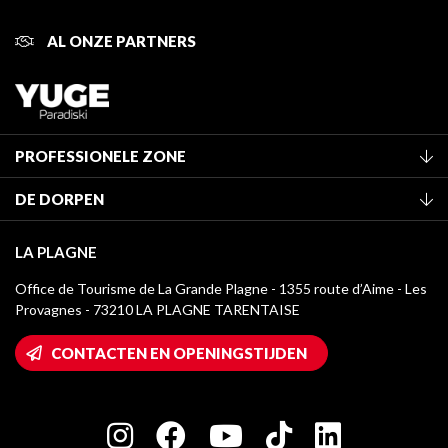
AL ONZE PARTNERS
PROFESSIONELE ZONE
Lid worden van het kantoor
DE DORPEN
Classificatie van de gemeubileerde accommodaties
La Plagne Vallée
Verblijfstaks
LA PLAGNE
Montchavin - Les Coches
Mediatheek
Office de Tourisme de La Grande Plagne - 1355 route d’Aime - Les
Champagny-en-Vanoise
Provagnes - 73210 LA PLAGNE TARENTAISE
La Plagne logo's
Montalbert
Wifi toegang
CONTACTEN EN OPENINGSTIJDEN
Plagne 1800
Huis van de eigenaar
Plagne Bellecôte
Press room
Plagne Centre
Charter van toegewijde spelers
Plagne Soleil