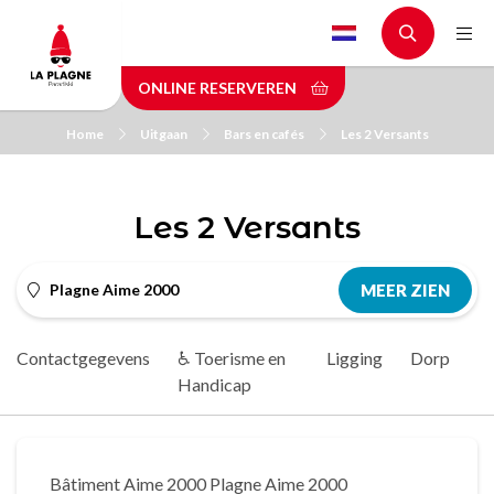
Skip
to
main
ONLINE RESERVEREN
content
Home
Uitgaan
Bars en cafés
Les 2 Versants
Les 2 Versants
Plagne Aime 2000
MEER ZIEN
Contactgegevens
♿ Toerisme en
Ligging
Dorp
Handicap
Bâtiment Aime 2000 Plagne Aime 2000