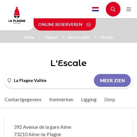
Skip
to
main
ONLINE RESERVEREN
content
Home
Uitgaan
Bars en cafés
L'Escale
L'Escale
La Plagne Vallée
MEER ZIEN
Contactgegevens
Kenmerken
Ligging
Dorp
392 Avenue de la gare Aime
73210 Aime-la-Plagne