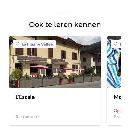
Ook te leren kennen
La Plagne Vallée
La Pl
L'Escale
Mossel
Op 20/0
Restaurants
Proeveri