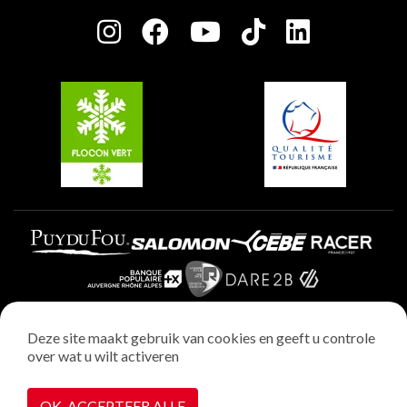
Press room
Plagne Centre
Charter van toegewijde spelers
Plagne Soleil
Groepen en seminars
Belle Plagne
Plagne Villages
Plagne Aime 2000
Deze site maakt gebruik van cookies en geeft u controle
over wat u wilt activeren
Wettelijke vermeldingen
Privacybeleid
OK, ACCEPTEER ALLE
Realisatie : StudioJuillet