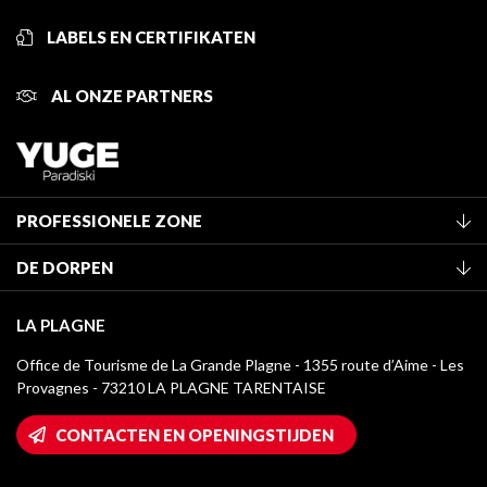
LABELS EN CERTIFIKATEN
AL ONZE PARTNERS
PROFESSIONELE ZONE
Lid worden van het kantoor
DE DORPEN
Classificatie van de gemeubileerde accommodaties
La Plagne Vallée
Verblijfstaks
LA PLAGNE
Montchavin - Les Coches
Mediatheek
Office de Tourisme de La Grande Plagne - 1355 route d’Aime - Les
Champagny-en-Vanoise
Provagnes - 73210 LA PLAGNE TARENTAISE
La Plagne logo's
Montalbert
Wifi toegang
CONTACTEN EN OPENINGSTIJDEN
Plagne 1800
Huis van de eigenaar
Plagne Bellecôte