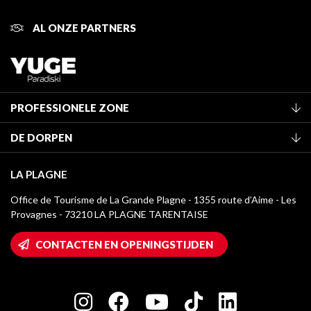
AL ONZE PARTNERS
PROFESSIONELE ZONE
Lid worden van het kantoor
DE DORPEN
Classificatie van de gemeubileerde accommodaties
La Plagne Vallée
Verblijfstaks
LA PLAGNE
Montchavin - Les Coches
Mediatheek
Office de Tourisme de La Grande Plagne - 1355 route d’Aime - Les
Champagny-en-Vanoise
Provagnes - 73210 LA PLAGNE TARENTAISE
La Plagne logo's
Montalbert
Wifi toegang
CONTACTEN EN OPENINGSTIJDEN
Plagne 1800
Huis van de eigenaar
Plagne Bellecôte
Press room
Plagne Centre
Charter van toegewijde spelers
Plagne Soleil