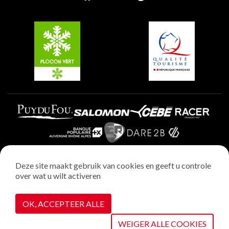
Groepen en seminars
Belle Plagne
Plagne Villages
Plagne Aime 2000
Deze site maakt gebruik van cookies en geeft u controle
over wat u wilt activeren
Wettelijke vermeldingen
Privacybeleid
OK, ACCEPTEER ALLE
Realisatie : StudioJuillet
Cookiebeheer
WEIGER ALLE COOKIES