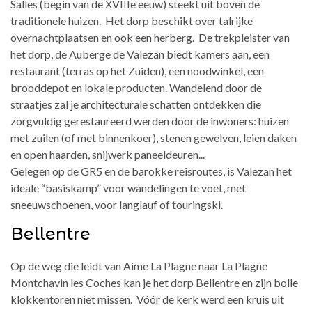
Salles (begin van de XVIIIe eeuw) steekt uit boven de
traditionele huizen. Het dorp beschikt over talrijke
overnachtplaatsen en ook een herberg. De trekpleister van
het dorp, de Auberge de Valezan biedt kamers aan, een
restaurant (terras op het Zuiden), een noodwinkel, een
brooddepot en lokale producten. Wandelend door de
straatjes zal je architecturale schatten ontdekken die
zorgvuldig gerestaureerd werden door de inwoners: huizen
met zuilen (of met binnenkoer), stenen gewelven, leien daken
en open haarden, snijwerk paneeldeuren...
Gelegen op de GR5 en de barokke reisroutes, is Valezan het
ideale “basiskamp” voor wandelingen te voet, met
sneeuwschoenen, voor langlauf of touringski.
Bellentre
Op de weg die leidt van Aime La Plagne naar La Plagne
Montchavin les Coches kan je het dorp Bellentre en zijn bolle
klokkentoren niet missen. Vóór de kerk werd een kruis uit