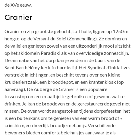
de XVe eeuw.
Granier
Granier en zijn grootste gehucht, La Thuile, liggen op 1250 m
hoogte, op de Versant du Solei (Zonnehelling). Ze domineren
de vallei en genieten zowel van een uitzonderlijk mooi uitzicht
op het skidomein Paradiski als van overvloedige zonneschijn.
De animatie van het dorp kan je vinden in de buurt van de
Saint Barthélémy kerk, in barokstijl. Het Syndicat d’Initiatives
verstrekt inlichtingen, en beschikt tevens over een kleine
kruidenierszaak, een brooddepot, en een krantenkiosk (op
aanvraag). De Auberge de Granier is een populaire
tussenstop om een maaltijd te gebruiken of gewoon wat te
drinken. Je kan de broodoven en de gerestaureerde gevel niet
missen. De oven wordt aangestoken tijdens dorpsfeesten; het
is een buitenkans om te genieten van een warm brood of «
crinchin », een heerlijk broodje met anijs. Verschillende
bewoners bieden comfortabele huisjes aan, waar je als