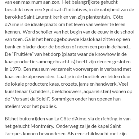
van een maximum aan zon. Het belangrijkste gehucht
beschikt over een Syndicat d’Initiatives, in de nabijheid van de
barokke Saint Laurent kerk en van zijn plantentuin. Côte
d’Aime is de ideale plaats om het leven van weleer te leren
kennen. Word scholier van het begin van de eeuw in de school
van toen. Ga in het heropgebouwde klaslokaal zitten op een
bank en blader door de boeken of neem een pen in de hand...
De “Fruitière” van het dorp (plaats waar de knowhow in de
kaasproductie samengebracht is) heeft zijn deuren gesloten
in 1970. Een museum verzamelt voorwerpen in verband met
kaas en de alpenweiden. Laat je in de boetiek verleiden door
de lokale producten: kaas, crozets, jams en handwerk. Veel
kunstenaar (schilders, beeldhouwers, aquarelisten) wonen op
de “Versant du Soleil”. Sommigen onder hen openen hun
ateliers voor het publiek.
Bij het buitenrijden van La Côte d’Aime, sla de richting in van
het gehucht Montméry. Onderweg zal je de kapel Saint
Jacques kunnen bewonderen. Als een schildwacht met zijn