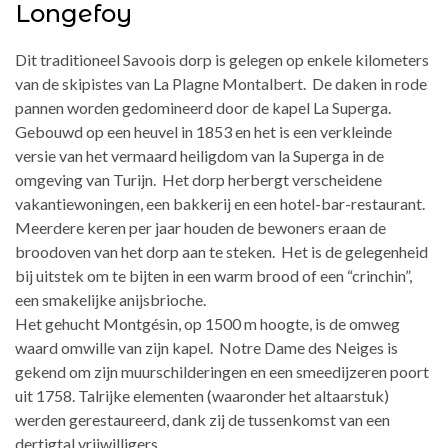
Longefoy
Dit traditioneel Savoois dorp is gelegen op enkele kilometers
van de skipistes van La Plagne Montalbert. De daken in rode
pannen worden gedomineerd door de kapel La Superga.
Gebouwd op een heuvel in 1853 en het is een verkleinde
versie van het vermaard heiligdom van la Superga in de
omgeving van Turijn. Het dorp herbergt verscheidene
vakantiewoningen, een bakkerij en een hotel-bar-restaurant.
Meerdere keren per jaar houden de bewoners eraan de
broodoven van het dorp aan te steken. Het is de gelegenheid
bij uitstek om te bijten in een warm brood of een “crinchin”,
een smakelijke anijsbrioche.
Het gehucht Montgésin, op 1500 m hoogte, is de omweg
waard omwille van zijn kapel. Notre Dame des Neiges is
gekend om zijn muurschilderingen en een smeedijzeren poort
uit 1758. Talrijke elementen (waaronder het altaarstuk)
werden gerestaureerd, dank zij de tussenkomst van een
dertigtal vrijwilligers.