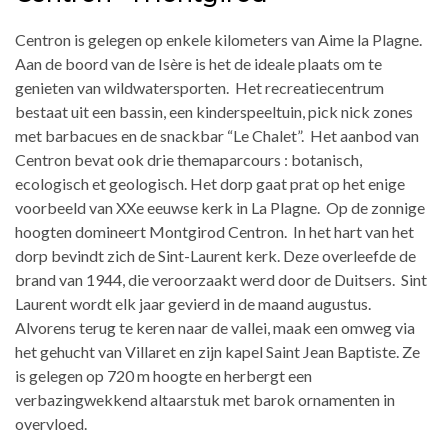
Centron is gelegen op enkele kilometers van Aime la Plagne.
Aan de boord van de Isère is het de ideale plaats om te
genieten van wildwatersporten. Het recreatiecentrum
bestaat uit een bassin, een kinderspeeltuin, pick nick zones
met barbacues en de snackbar “Le Chalet”. Het aanbod van
Centron bevat ook drie themaparcours : botanisch,
ecologisch et geologisch. Het dorp gaat prat op het enige
voorbeeld van XXe eeuwse kerk in La Plagne. Op de zonnige
hoogten domineert Montgirod Centron. In het hart van het
dorp bevindt zich de Sint-Laurent kerk. Deze overleefde de
brand van 1944, die veroorzaakt werd door de Duitsers. Sint
Laurent wordt elk jaar gevierd in de maand augustus.
Alvorens terug te keren naar de vallei, maak een omweg via
het gehucht van Villaret en zijn kapel Saint Jean Baptiste. Ze
is gelegen op 720 m hoogte en herbergt een
verbazingwekkend altaarstuk met barok ornamenten in
overvloed.