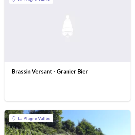
Brassin Versant - Granier Bier
La Plagne Vallée