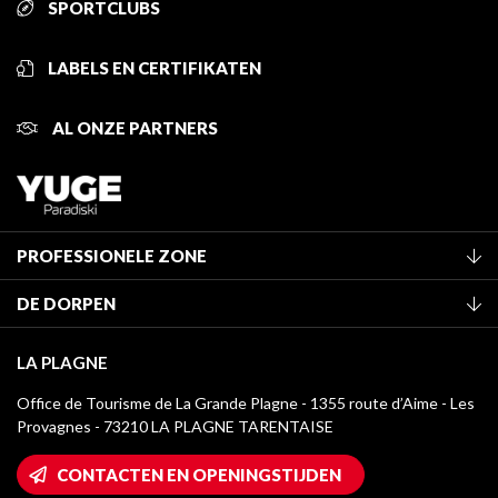
SPORTCLUBS
LABELS EN CERTIFIKATEN
AL ONZE PARTNERS
PROFESSIONELE ZONE
Lid worden van het kantoor
DE DORPEN
Classificatie van de gemeubileerde accommodaties
La Plagne Vallée
Verblijfstaks
LA PLAGNE
Champagny-en-Vanoise
Mediatheek
Office de Tourisme de La Grande Plagne - 1355 route d’Aime - Les
Montchavin - Les Coches
Provagnes - 73210 LA PLAGNE TARENTAISE
La Plagne logo's
Montalbert
Wifi toegang
CONTACTEN EN OPENINGSTIJDEN
Plagne 1800
Huis van de eigenaar