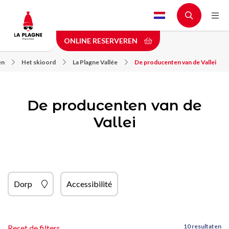
Skip
to
main
ONLINE RESERVEREN
content
en
Het skioord
La Plagne Vallée
De producenten van de Vallei
De producenten van de
Vallei
Dorp
Accessibilité
10 resultaten
Reset de filters