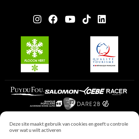
Plagne Bellecôte
Press room
Plagne Centre
Charter van toegewijde spelers
Plagne Soleil
Groepen en seminars
Belle Plagne
Plagne Villages
Plagne Aime 2000
Deze site maakt gebruik van cookies en geeft u controle
over wat u wilt activeren
Wettelijke vermeldingen