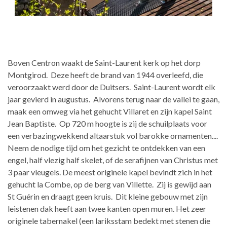
Boven Centron waakt de Saint-Laurent kerk op het dorp
Montgirod. Deze heeft de brand van 1944 overleefd, die
veroorzaakt werd door de Duitsers. Saint-Laurent wordt elk
jaar gevierd in augustus. Alvorens terug naar de vallei te gaan,
maak een omweg via het gehucht Villaret en zijn kapel Saint
Jean Baptiste. Op 720 m hoogte is zij de schuilplaats voor
een verbazingwekkend altaarstuk vol barokke ornamenten....
Neem de nodige tijd om het gezicht te ontdekken van een
engel, half vlezig half skelet, of de serafijnen van Christus met
3 paar vleugels. De meest originele kapel bevindt zich in het
gehucht la Combe, op de berg van Villette. Zij is gewijd aan
St Guérin en draagt geen kruis. Dit kleine gebouw met zijn
leistenen dak heeft aan twee kanten open muren. Het zeer
originele tabernakel (een lariksstam bedekt met stenen die