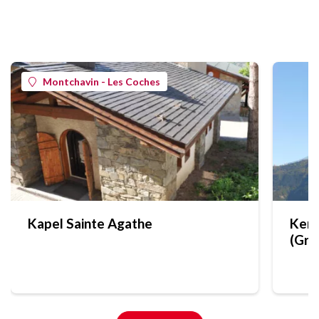
Montchavin - Les Coches
Kapel Sainte Agathe
Kerk
(Gra