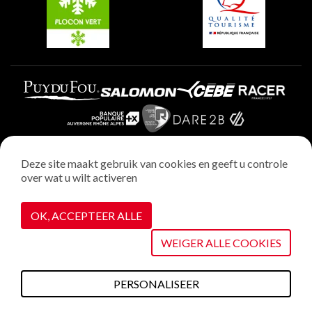
Plagne Aime 2000
Deze site maakt gebruik van cookies en geeft u controle
over wat u wilt activeren
Wettelijke vermeldingen
Privacybeleid
OK, ACCEPTEER ALLE
Realisatie : StudioJuillet
Cookiebeheer
WEIGER ALLE COOKIES
PERSONALISEER
Wat te doen deze
Plannen &
Webcams
Weerbericht
Toegang