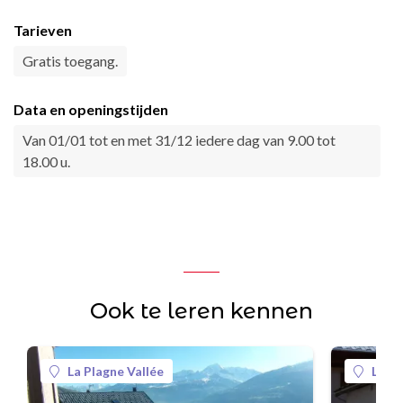
Tarieven
Gratis toegang.
Data en openingstijden
Van 01/01 tot en met 31/12 iedere dag van 9.00 tot
18.00 u.
Ook te leren kennen
La Plagne Vallée
La Pl