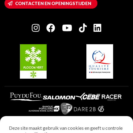
Wifi toegang
CONTACTEN EN OPENINGSTIJDEN
Plagne 1800
Huis van de eigenaar
Plagne Bellecôte
Press room
Plagne Centre
Charter van toegewijde spelers
Plagne Soleil
Groepen en seminars
Belle Plagne
Plagne Villages
Plagne Aime 2000
Deze site maakt gebruik van cookies en geeft u controle