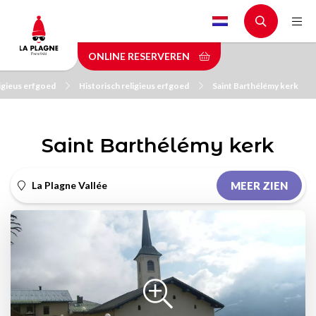
Skip
to
main
ONLINE RESERVEREN
content
ligieus erfgoed
Historisch religieus erfgoed
Saint Barthélémy kerk
Saint Barthélémy kerk
La Plagne Vallée
MEER ZIEN