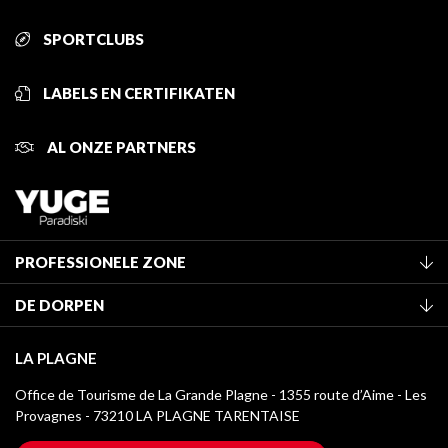
SPORTCLUBS
LABELS EN CERTIFIKATEN
AL ONZE PARTNERS
PROFESSIONELE ZONE
Lid worden van het kantoor
DE DORPEN
Classificatie van de gemeubileerde accommodaties
La Plagne Vallée
Verblijfstaks
LA PLAGNE
Montchavin - Les Coches
Mediatheek
Office de Tourisme de La Grande Plagne - 1355 route d’Aime - Les
Champagny-en-Vanoise
Provagnes - 73210 LA PLAGNE TARENTAISE
La Plagne logo's
Montalbert