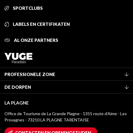
SPORTCLUBS
LABELS EN CERTIFIKATEN
AL ONZE PARTNERS
PROFESSIONELE ZONE
Lid worden van het kantoor
DE DORPEN
Classificatie van de gemeubileerde accommodaties
La Plagne Vallée
Verblijfstaks
LA PLAGNE
Montchavin - Les Coches
Mediatheek
Office de Tourisme de La Grande Plagne - 1355 route d’Aime - Les
Champagny-en-Vanoise
Provagnes - 73210 LA PLAGNE TARENTAISE
La Plagne logo's
Montalbert
Wifi toegang
CONTACTEN EN OPENINGSTIJDEN