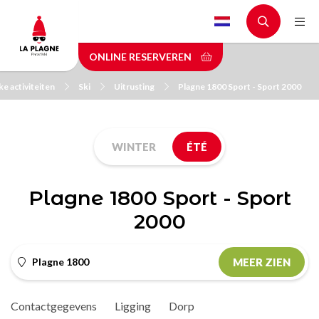
Skip
to
main
ONLINE RESERVEREN
content
ke activiteiten
Ski
Uitrusting
Plagne 1800 Sport - Sport 2000
WINTER
ÉTÉ
Plagne 1800 Sport - Sport
2000
Plagne 1800
MEER ZIEN
Contactgegevens
Ligging
Dorp