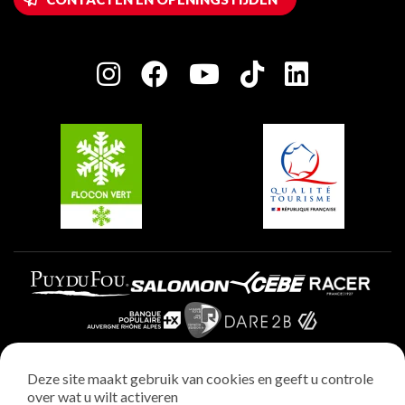
Plagne 1800
Huis van de eigenaar
Plagne Bellecôte
Press room
Plagne Centre
Charter van toegewijde spelers
Plagne Soleil
Groepen en seminars
Belle Plagne
Plagne Villages
Plagne Aime 2000
Deze site maakt gebruik van cookies en geeft u controle
over wat u wilt activeren
Wettelijke vermeldingen