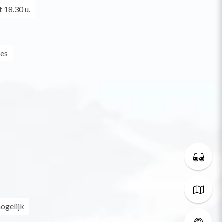
 18.30 u.
ues
ogelijk