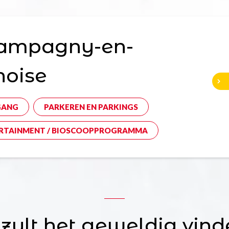
ampagny-en-
noise
GANG
PARKEREN EN PARKINGS
RTAINMENT / BIOSCOOPPROGRAMMA
 zult het geweldig vind