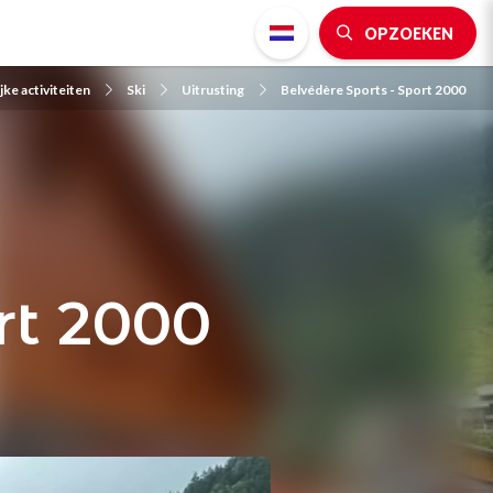
OPZOEKEN
jke activiteiten
Ski
Uitrusting
Belvédère Sports - Sport 2000
rt 2000