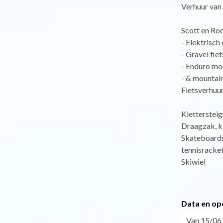
Verhuur van 
Scott en Ro
- Elektrisc
- Gravel fie
- Enduro mo
- & mountai
Fietsverhuu
Klettersteig
Draagzak, k
Skateboards,
tennisracket
Skiwiel
Data en op
Van 15/06