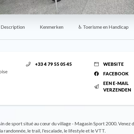
Description
Kenmerken
♿ Toerisme en Handicap
+33 4 79 55 05 45
WEBSITE
oise
FACEBOOK
EEN E-MAIL
VERZENDEN
n de sport situé au cœur du village - Magasin Sport 2000. Venez 
la randonnée, le trail, l'escalade, le lifestyle et le VTT.