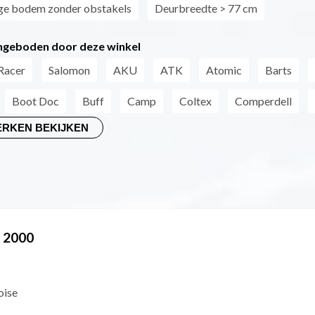
ge bodem zonder obstakels
Deurbreedte > 77 cm
geboden door deze winkel
Racer
Salomon
AKU
ATK
Atomic
Barts
Boot Doc
Buff
Camp
Coltex
Comperdell
ERKEN BEKIJKEN
t 2000
oise