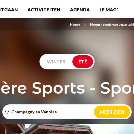
ITGAAN
ACTIVITEITEN
AGENDA
LE MAG'
Home
Neem kennis van onze talri
WINTER
ÉTÉ
ère Sports - Spo
Champagny en Vanoise
MEER ZIEN