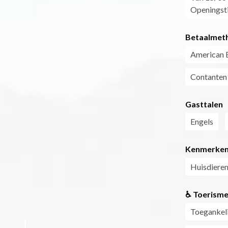
Openingsti
Betaalmet
American 
Contanten
Gasttalen
Engels
Kenmerke
Huisdieren
♿ Toerisme
Toegankeli