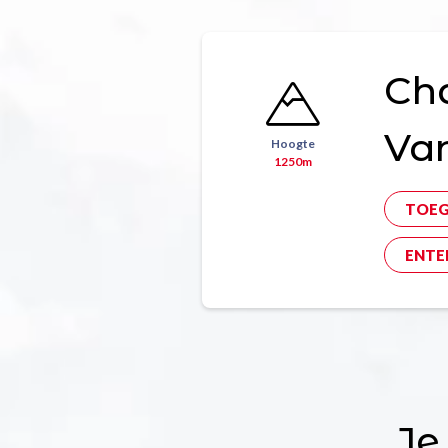
Ch
Va
Hoogte
1250m
TOE
ENTE
Je