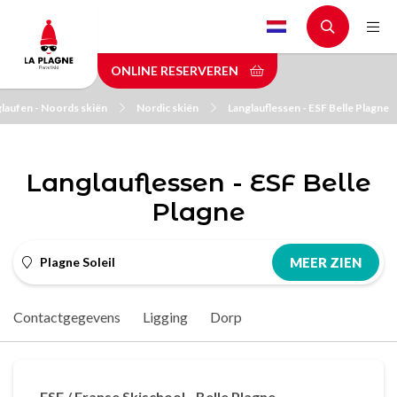
Skip
to
main
ONLINE RESERVEREN
content
laufen - Noords skiën
Nordic skiën
Langlauflessen - ESF Belle Plagne
Langlauflessen - ESF Belle
Plagne
Plagne Soleil
MEER ZIEN
Contactgegevens
Ligging
Dorp
ESF / Franse Skischool - Belle Plagne