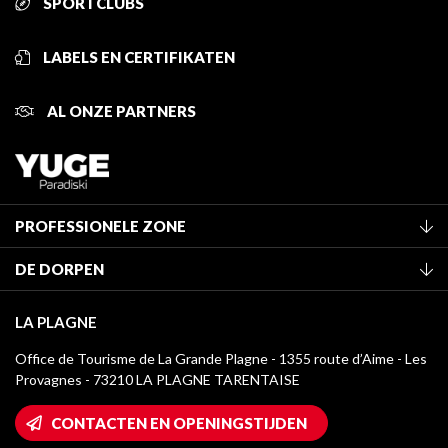
SPORTCLUBS
LABELS EN CERTIFIKATEN
AL ONZE PARTNERS
PROFESSIONELE ZONE
Lid worden van het kantoor
DE DORPEN
Classificatie van de gemeubileerde accommodaties
La Plagne Vallée
Verblijfstaks
LA PLAGNE
Montchavin - Les Coches
Mediatheek
Office de Tourisme de La Grande Plagne - 1355 route d’Aime - Les
Champagny-en-Vanoise
Provagnes - 73210 LA PLAGNE TARENTAISE
La Plagne logo's
Montalbert
Wifi toegang
CONTACTEN EN OPENINGSTIJDEN
Plagne 1800
Huis van de eigenaar