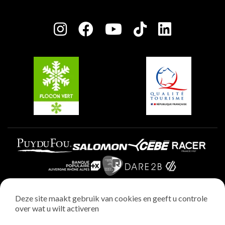
Plagne Bellecôte
Press room
Plagne Centre
Charter van toegewijde spelers
Plagne Soleil
Groepen en seminars
Belle Plagne
Plagne Villages
Plagne Aime 2000
Deze site maakt gebruik van cookies en geeft u controle
over wat u wilt activeren
Wettelijke vermeldingen
Privacybeleid