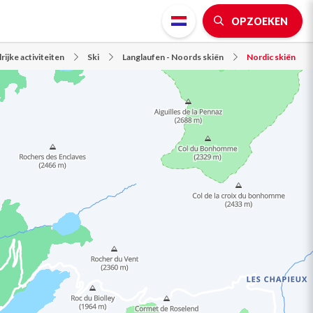
OPZOEKEN
ijke activiteiten
Ski
Langlaufen - Noords skiën
Nordic skiën