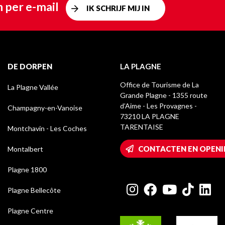
 per e-mail
IK SCHRIJF MIJ IN
DE DORPEN
LA PLAGNE
Office de Tourisme de La
La Plagne Vallée
Grande Plagne - 1355 route
d’Aime - Les Provagnes -
Champagny-en-Vanoise
73210 LA PLAGNE
TARENTAISE
Montchavin - Les Coches
CONTACTEN EN OPENI
Montalbert
Plagne 1800
Plagne Bellecôte
Plagne Centre