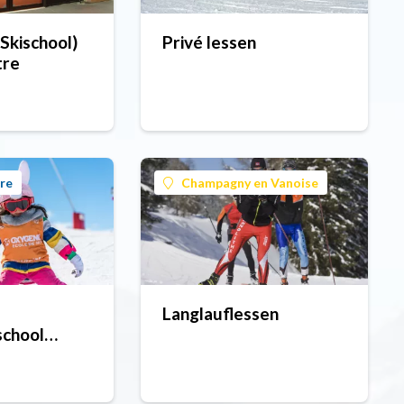
 Skischool)
Privé lessen
tre
re
Champagny en Vanoise
Langlauflessen
chool
Plagne