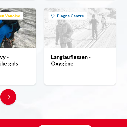
en Vanoise
Plagne Centre
vy -
Langlauflessen -
jke gids
Oxygène