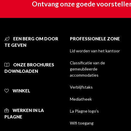
Ontvang onze goede voorstellen
EEN BERG OM DOOR
PROFESSIONELE ZONE
TE GEVEN
Lid worden van het kantoor
Classificatie van de
ONZE BROCHURES
gemeubileerde
DOWNLOADEN
accommodaties
Verblijfstaks
WINKEL
Mediatheek
WERKEN IN LA
La Plagne logo's
PLAGNE
Wifi toegang