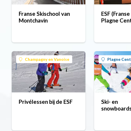
Franse Skischool van
ESF (Franse
Montchavin
Plagne Cen
Champagny en Vanoise
Plagne Cent
Privélessen bij de ESF
Ski- en
snowboards
Oxygène - 
Centre