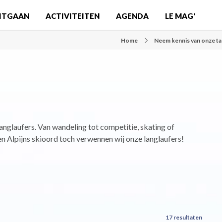
ITGAAN
ACTIVITEITEN
AGENDA
LE MAG'
Home
Neem kennis van onze talr
nglaufers. Van wandeling tot competitie, skating of
 een Alpijns skioord toch verwennen wij onze langlaufers!
17 resultaten