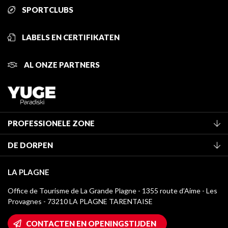
SPORTCLUBS
LABELS EN CERTIFIKATEN
AL ONZE PARTNERS
PROFESSIONELE ZONE
Lid worden van het kantoor
DE DORPEN
Classificatie van de gemeubileerde accommodaties
La Plagne Vallée
Verblijfstaks
LA PLAGNE
Montchavin - Les Coches
Mediatheek
Office de Tourisme de La Grande Plagne - 1355 route d’Aime - Les
Champagny-en-Vanoise
Provagnes - 73210 LA PLAGNE TARENTAISE
La Plagne logo's
Montalbert
Wifi toegang
CONTACTEN EN OPENINGSTIJDEN
Plagne 1800