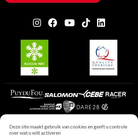
Huis van de eigenaar
Plagne Bellecôte
Press room
Plagne Centre
Charter van toegewijde spelers
Plagne Soleil
Groepen en seminars
Belle Plagne
Plagne Villages
Plagne Aime 2000
Deze site maakt gebruik van cookies en geeft u controle
over wat u wilt activeren
Wettelijke vermeldingen