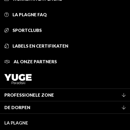
LA PLAGNE FAQ
SPORTCLUBS
LABELS EN CERTIFIKATEN
AL ONZE PARTNERS
PROFESSIONELE ZONE
Lid worden van het kantoor
DE DORPEN
Classificatie van de gemeubileerde accommodaties
La Plagne Vallée
Verblijfstaks
LA PLAGNE
Montchavin - Les Coches