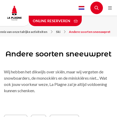
Skip
to
main
ONLINE RESERVEREN
content
nis van onze talrijke activiteiten
Ski
Andere soorten sneeuwpret
Andere soorten sneeuwpret
Wij hebben het dikwijls over skiën, maar wij vergeten de
snowboarders, de monoskiërs en de miniskiëres niet... Wat
ook jouw voorkeur weze, La Plagne zal je altijd voldoening
kunnen schenken.