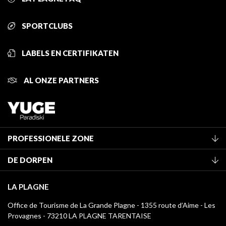
SPORTCLUBS
LABELS EN CERTIFIKATEN
AL ONZE PARTNERS
PROFESSIONELE ZONE
Lid worden van het kantoor
DE DORPEN
Classificatie van de gemeubileerde accommodaties
La Plagne Vallée
Verblijfstaks
LA PLAGNE
Champagny-en-Vanoise
Mediatheek
Office de Tourisme de La Grande Plagne - 1355 route d’Aime - Les
Montchavin - Les Coches
Provagnes - 73210 LA PLAGNE TARENTAISE
La Plagne logo's
Montalbert