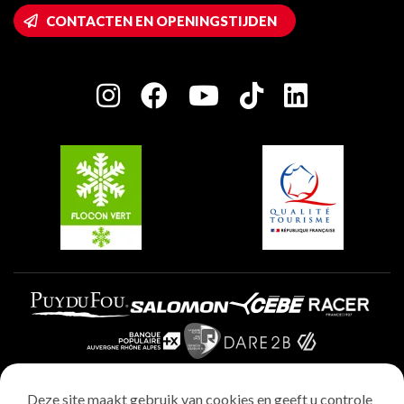
Wifi toegang
CONTACTEN EN OPENINGSTIJDEN
Plagne 1800
Huis van de eigenaar
Plagne Bellecôte
Press room
Plagne Centre
Charter van toegewijde spelers
Plagne Soleil
Groepen en seminars
Belle Plagne
Plagne Villages
Plagne Aime 2000
Deze site maakt gebruik van cookies en geeft u controle