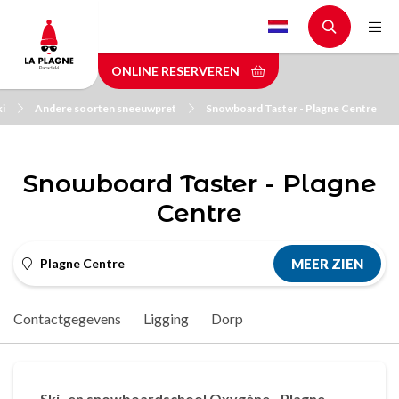
Skip
to
main
ONLINE RESERVEREN
content
ki
Andere soorten sneeuwpret
Snowboard Taster - Plagne Centre
Snowboard Taster - Plagne
Centre
Plagne Centre
MEER ZIEN
Contactgegevens
Ligging
Dorp
Ski- en snowboardschool Oxygène - Plagne