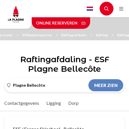
Skip
to
main
ONLINE RESERVEREN
content
de zomer
Wildwatersporten
Rafting en kano
Rafting
Rafting
Raftingafdaling - ESF
Plagne Bellecôte
Plagne Bellecôte
MEER ZIEN
Contactgegevens
Ligging
Dorp
ESF / Franse Skischool - Bellecôte