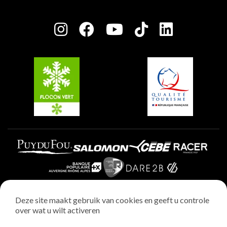
Plagne Bellecôte
Press room
Plagne Centre
Charter van toegewijde spelers
Plagne Soleil
Groepen en seminars
Belle Plagne
Plagne Villages
Plagne Aime 2000
Deze site maakt gebruik van cookies en geeft u controle
over wat u wilt activeren
Wettelijke vermeldingen
Privacybeleid