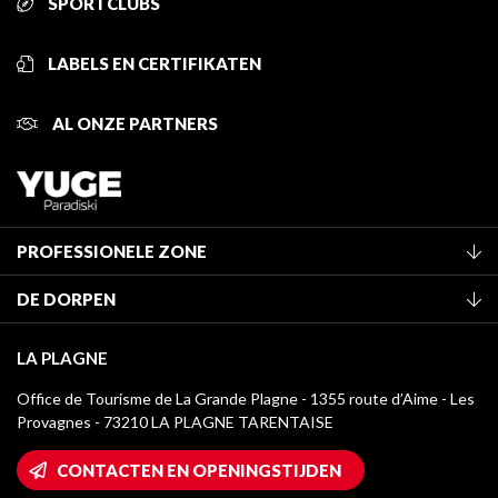
SPORTCLUBS
LABELS EN CERTIFIKATEN
AL ONZE PARTNERS
PROFESSIONELE ZONE
Lid worden van het kantoor
DE DORPEN
Classificatie van de gemeubileerde accommodaties
La Plagne Vallée
Verblijfstaks
LA PLAGNE
Champagny-en-Vanoise
Mediatheek
Office de Tourisme de La Grande Plagne - 1355 route d’Aime - Les
Montchavin - Les Coches
Provagnes - 73210 LA PLAGNE TARENTAISE
La Plagne logo's
Montalbert
Wifi toegang
CONTACTEN EN OPENINGSTIJDEN
Plagne 1800
Huis van de eigenaar