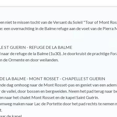
en niet te missen tocht van de Versant du Soleil "Tour of Mont Ros
e: een overnachting in de Balme refuge aan de voet van de Pierra 
LE ST GUERIN - REFUGE DE LA BALME
 naar de refuge de la Balme (1u30). Je doorkruist de prachtige For
an de Ormente en door weilanden.
 DE LA BALME - MONT ROSSET - CHAPELLE ST GUERIN
nde dag omhoog naar de Mont Rosset-pas en geniet van een ad
r de vallei, door bossen en bergweiden. Neem het pad terug naar b
n naar het chalet Mont Rosset en de kapel Saint Guérin.
 omweg maken naar Lac de Portette door het pad rechts te nemen n
.
aar de kapel.