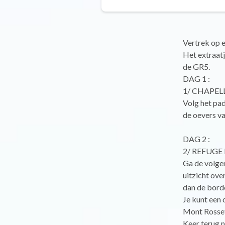
Vertrek op e
Het extraatj
de GR5.
DAG 1 :
1/ CHAPEL
Volg het pad
de oevers v
DAG 2 :
2/ REFUGE
Ga de volge
uitzicht ove
dan de borde
Je kunt een
Mont Rosset
Keer terug n