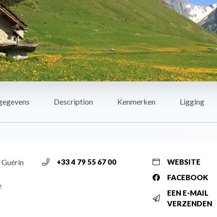
gegevens
Description
Kenmerken
Ligging
t Guérin
+33 4 79 55 67 00
WEBSITE
FACEBOOK
e
EEN E-MAIL
VERZENDEN