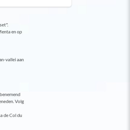
set".
Menta en op
an-vallei aan
embenemend
eneden. Volg
a de Col du