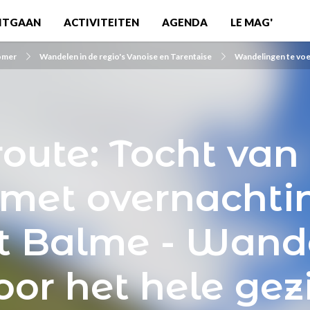
ITGAAN
ACTIVITEITEN
AGENDA
LE MAG'
zomer
Wandelen in de regio's Vanoise en Tarentaise
Wandelingen te voe
oute: Tocht van
 met overnachtin
t Balme - Wand
oor het hele gez