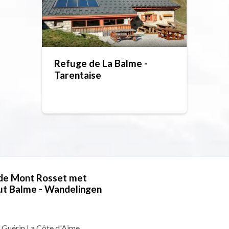
Refuge de La Balme -
Tarentaise
 de Mont Rosset met
hut Balme - Wandelingen
t Guérin La Côte d'Aime