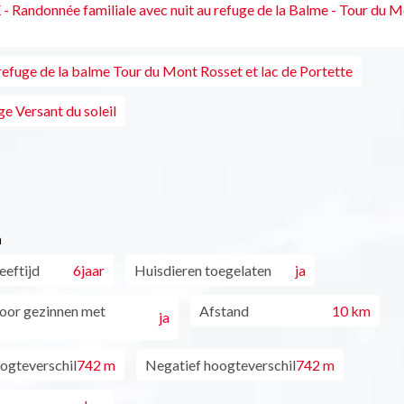
- Randonnée familiale avec nuit au refuge de la Balme - Tour du 
refuge de la balme Tour du Mont Rosset et lac de Portette
ge Versant du soleil
n
eftijd
6jaar
Huisdieren toegelaten
ja
oor gezinnen met
Afstand
10 km
ja
oogteverschil
742 m
Negatief hoogteverschil
742 m