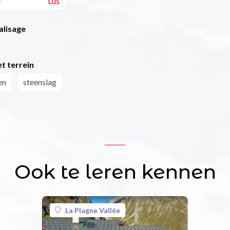
e
Lus
alisage
t terrein
en
steenslag
Ook te leren kennen
La Plagne Vallée