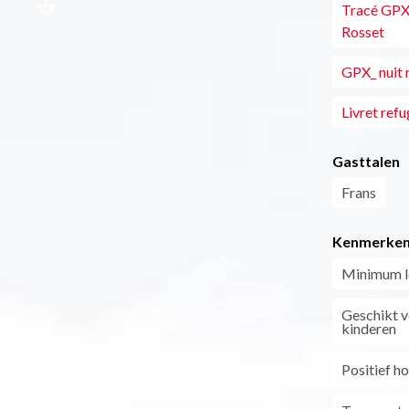
Tracé GPX 
Rosset
GPX_ nuit 
Livret refu
Gasttalen
Frans
Kenmerke
Minimum le
Geschikt v
kinderen
Positief h