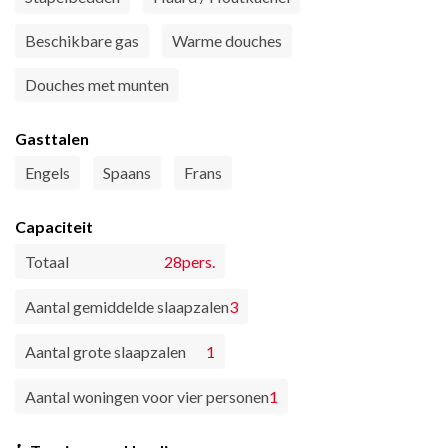
Beschikbare gas
Warme douches
Douches met munten
Gasttalen
Engels
Spaans
Frans
Capaciteit
Totaal
28pers.
Aantal gemiddelde slaapzalen
3
Aantal grote slaapzalen
1
Aantal woningen voor vier personen
1