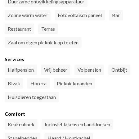
Duurzame ontwikkelingsapparatuur
Zonne warm water
Fotovoltaïsch paneel
Bar
Restaurant
Terras
Zaal om eigen picknick op te eten
Services
Halfpension
Vrij beheer
Volpension
Ontbijt
Bivak
Horeca
Picknickmanden
Huisdieren toegestaan
Comfort
Keukenhoek
Inclusief lakens en handdoeken
Stapelbedden
Haard / Houtkachel