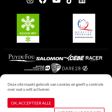
Plagne Soleil
Groepen en seminars
Belle Plagne
Plagne Villages
Plagne Aime 2000
Deze site maakt gebruik van cookies en geeft u controle
over wat u wilt activeren
Wettelijke vermeldingen
Privacybeleid
OK, ACCEPTEER ALLE
Realisatie : StudioJuillet
Cookiebeheer