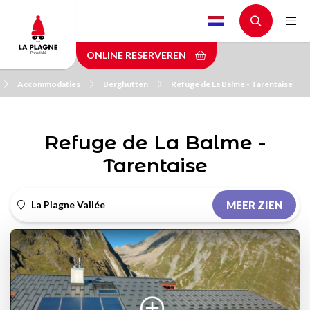
Skip
to
main
ONLINE RESERVEREN
content
Accommodaties
Berghutten
Refuge de La Balme - Tarentaise
Refuge de La Balme -
Tarentaise
La Plagne Vallée
MEER ZIEN