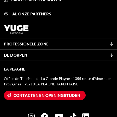
AL ONZE PARTNERS
PROFESSIONELE ZONE
Lid worden van het kantoor
DE DORPEN
Classificatie van de gemeubileerde accommodaties
La Plagne Vallée
Verblijfstaks
LA PLAGNE
Champagny-en-Vanoise
Mediatheek
Office de Tourisme de La Grande Plagne - 1355 route d’Aime - Les
Montchavin - Les Coches
Provagnes - 73210 LA PLAGNE TARENTAISE
La Plagne logo's
Montalbert
Wifi toegang
CONTACTEN EN OPENINGSTIJDEN
Plagne 1800
Huis van de eigenaar
Plagne Bellecôte
Press room
Plagne Centre
Charter van toegewijde spelers