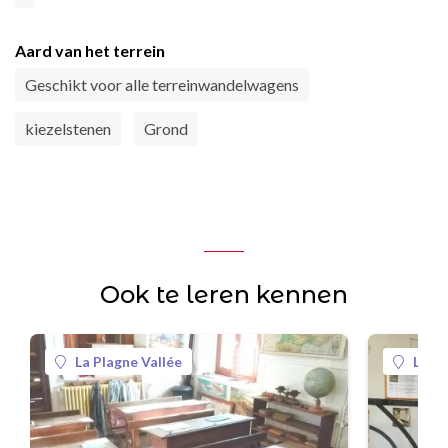
Aard van het terrein
Geschikt voor alle terreinwandelwagens
kiezelstenen
Grond
Ook te leren kennen
La Plagne Vallée
La Pl