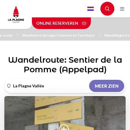
Skip
to
main
ONLINE RESERVEREN
content
de zomer
Wandelen in de regio's Vanoise en Tarentaise
Wandelingen te
Wandelroute: Sentier de la
Pomme (Appelpad)
La Plagne Vallée
MEER ZIEN