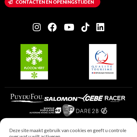
CONTACTEN EN OPENINGSTIJDEN
Plagne 1800
Huis van de eigenaar
Plagne Bellecôte
Press room
Plagne Centre
Charter van toegewijde spelers
Plagne Soleil
Groepen en seminars
Belle Plagne
Plagne Villages
Plagne Aime 2000
Deze site maakt gebruik van cookies en geeft u controle
over wat u wilt activeren