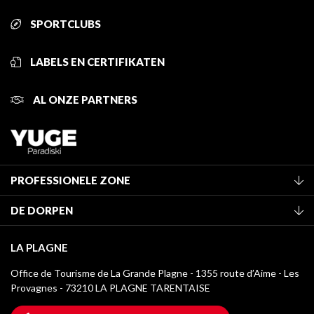
SPORTCLUBS
LABELS EN CERTIFIKATEN
AL ONZE PARTNERS
PROFESSIONELE ZONE
Lid worden van het kantoor
DE DORPEN
Classificatie van de gemeubileerde accommodaties
La Plagne Vallée
Verblijfstaks
LA PLAGNE
Montchavin - Les Coches
Mediatheek
Office de Tourisme de La Grande Plagne - 1355 route d’Aime - Les
Champagny-en-Vanoise
Provagnes - 73210 LA PLAGNE TARENTAISE
La Plagne logo's
Montalbert
Wifi toegang