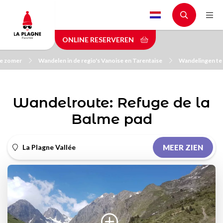
Skip
to
main
ONLINE RESERVEREN
content
de zomer
Wandelen in de regio's Vanoise en Tarentaise
Wandelingen te
Wandelroute: Refuge de la
Balme pad
La Plagne Vallée
MEER ZIEN