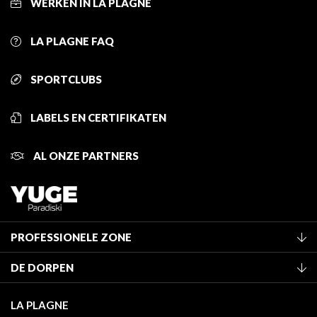
WERKEN IN LA PLAGNE
LA PLAGNE FAQ
SPORTCLUBS
LABELS EN CERTIFIKATEN
AL ONZE PARTNERS
PROFESSIONELE ZONE
Lid worden van het kantoor
DE DORPEN
Classificatie van de gemeubileerde accommodaties
La Plagne Vallée
Verblijfstaks
LA PLAGNE
Montchavin - Les Coches