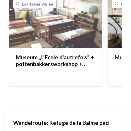
La Plagne Vallée
La Pl
Museum „L'Ecole d'autrefois“ +
Museum
pottenbakkersworkshop +
Pottery Workshop
Wandelroute: Refuge de la Balme pad