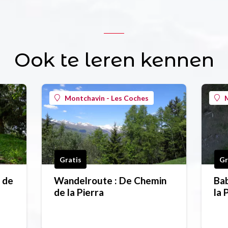
Ook te leren kennen
Montchavin - Les Coches
M
Gratis
Gr
 de
Wandelroute : De Chemin
Bab
de la Pierra
la 