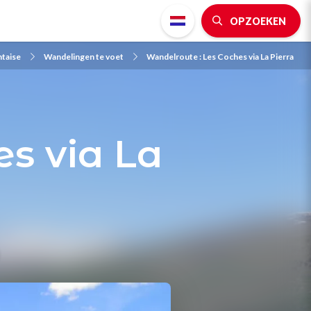
OPZOEKEN
ntaise
Wandelingen te voet
Wandelroute : Les Coches via La Pierra
s via La