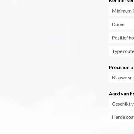
Kenmerke
Minimum le
Durée
Positief h
Type rout
Précision b
Blauwe sne
Aard van he
Geschikt v
Harde coat