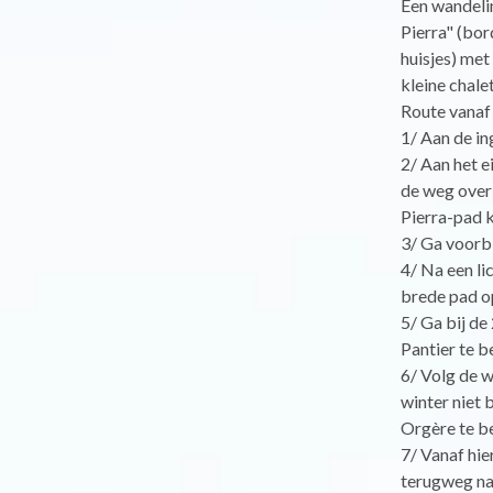
Een wandeli
Pierra" (bor
huisjes) met
kleine chale
Route vanaf
1/ Aan de in
2/ Aan het e
de weg over e
Pierra-pad 
3/ Ga voorbi
4/ Na een lic
brede pad o
5/ Ga bij de
Pantier te b
6/ Volg de w
winter niet 
Orgère te b
7/ Vanaf hie
terugweg na