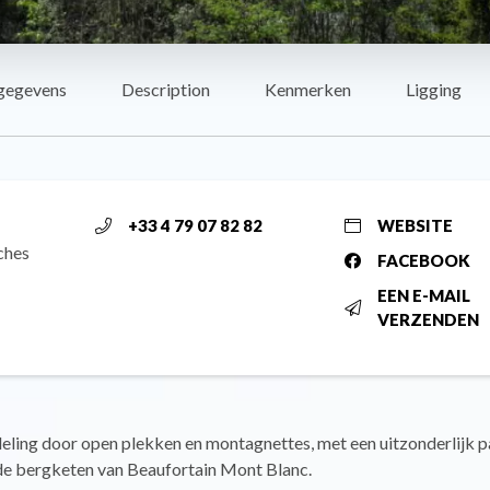
gegevens
Description
Kenmerken
Ligging
+33 4 79 07 82 82
WEBSITE
ches
FACEBOOK
EEN E-MAIL
VERZENDEN
ling door open plekken en montagnettes, met een uitzonderlijk 
 de bergketen van Beaufortain Mont Blanc.