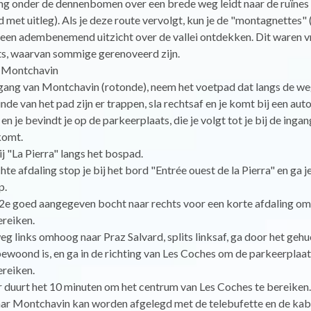
ng onder de dennenbomen over een brede weg leidt naar de ruïnes 
d met uitleg). Als je deze route vervolgt, kun je de "montagnettes" 
 een adembenemend uitzicht over de vallei ontdekken. Dit waren 
ts, waarvan sommige gerenoveerd zijn.
 Montchavin
gang van Montchavin (rotonde), neem het voetpad dat langs de we
inde van het pad zijn er trappen, sla rechtsaf en je komt bij een aut
n je bevindt je op de parkeerplaats, die je volgt tot je bij de ingan
komt.
j "La Pierra" langs het bospad.
hte afdaling stop je bij het bord "Entrée ouest de la Pierra" en ga je
p.
 2e goed aangegeven bocht naar rechts voor een korte afdaling om
ereiken.
eg links omhoog naar Praz Salvard, splits linksaf, ga door het gehuc
bewoond is, en ga in de richting van Les Coches om de parkeerplaat
ereiken.
r duurt het 10 minuten om het centrum van Les Coches te bereiken
ar Montchavin kan worden afgelegd met de telebufette en de kab