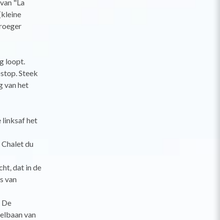
van "La
(kleine
vroeger
g loopt.
ostop. Steek
g van het
 linksaf het
 Chalet du
ht, dat in de
s van
. De
elbaan van