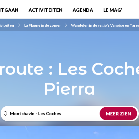
ITGAAN
ACTIVITEITEN
AGENDA
LE MAG'
iviteiten
La Plagne in de zomer
Wandelen in de regio's Vanoise en Tare
oute : Les Coche
Pierra
Montchavin - Les Coches
MEER ZIEN