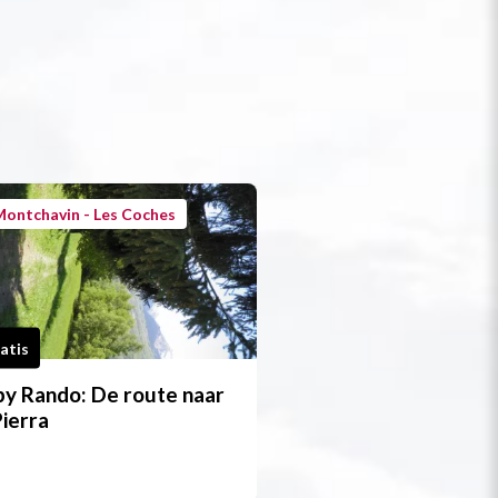
ontchavin - Les Coches
atis
y Rando: De route naar
Pierra