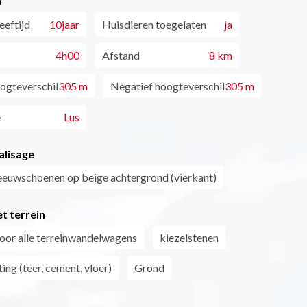
n
eftijd
10jaar
Huisdieren toegelaten
ja
4h00
Afstand
8 km
oogteverschil
305 m
Negatief hoogteverschil
305 m
e
Lus
alisage
euwschoenen op beige achtergrond (vierkant)
t terrein
oor alle terreinwandelwagens
kiezelstenen
ing (teer, cement, vloer)
Grond