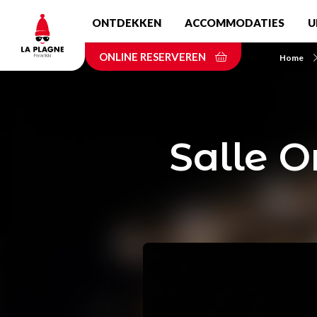
Skip
ONTDEKKEN
ACCOMMODATIES
U
to
main
ONLINE RESERVEREN
content
Home
Salle O