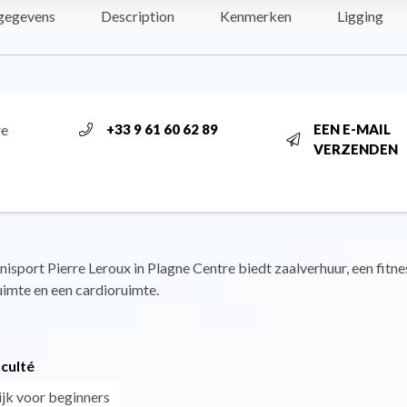
gegevens
Description
Kenmerken
Ligging
re
+33 9 61 60 62 89
EEN E-MAIL
VERZENDEN
isport Pierre Leroux in Plagne Centre biedt zaalverhuur, een fitne
uimte en een cardioruimte.
iculté
jk voor beginners