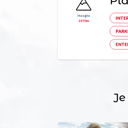
Pla
Hoogte
INTE
1970m
PARK
ENTE
Je