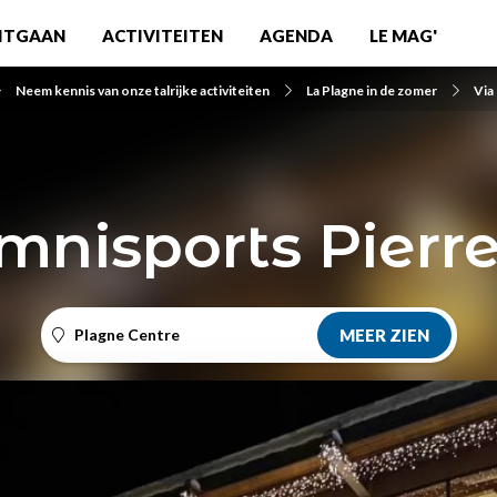
ITGAAN
ACTIVITEITEN
AGENDA
LE MAG'
Neem kennis van onze talrijke activiteiten
La Plagne in de zomer
Via
mnisports Pierr
Plagne Centre
MEER ZIEN