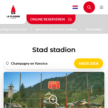
Skip
to
main
ONLINE RESERVEREN
content
La Plagne in de zomer
Sports co, terreinen & stadiums
Stad stadion
Stad stadion
Champagny en Vanoise
MEER ZIEN