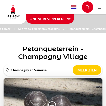
Skip
to
main
ONLINE RESERVEREN
content
de zomer
Sports co, terreinen & stadiums
Petanqueterrein - Champagny
Petanqueterrein -
Champagny Village
Champagny en Vanoise
MEER ZIEN