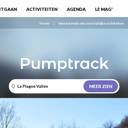
ITGAAN
ACTIVITEITEN
AGENDA
LE MAG'
Home
Neem kennis van onze talrijke activiteiten
Pumptrack
La Plagne Vallée
MEER ZIEN