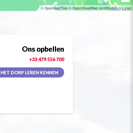
© OpenMapTiles
© OpenStreetMap contributors
© Loopi
Ons opbellen
+33 479 556 700
HET DORP LEREN KENNEN