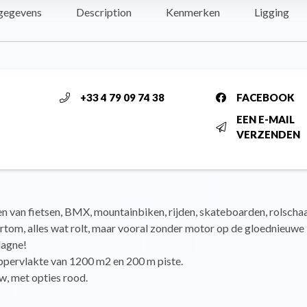
gegevens
Description
Kenmerken
Ligging
+33 4 79 09 74 38
FACEBOOK
EEN E-MAIL
VERZENDEN
 van fietsen, BMX, mountainbiken, rijden, skateboarden, rolschaa
ortom, alles wat rolt, maar vooral zonder motor op de gloednieuw
lagne!
ppervlakte van 1200 m2 en 200 m piste.
w, met opties rood.