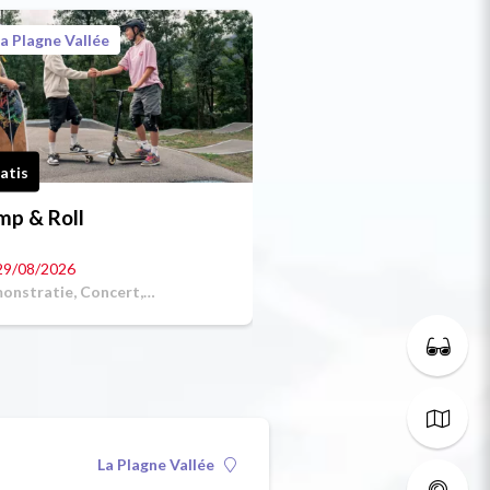
a Plagne Vallée
atis
mp & Roll
29/08/2026
onstratie, Concert,
rtwedstrijd
La Plagne Vallée