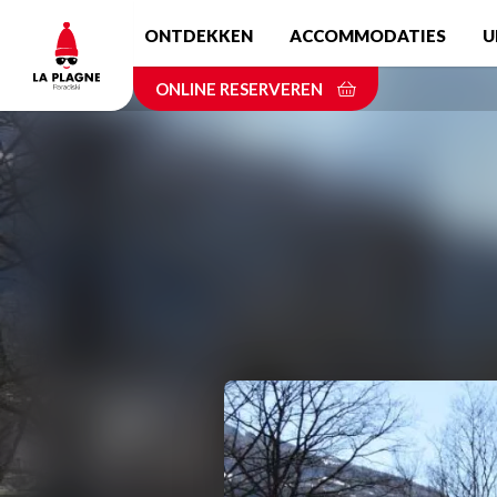
Skip
ONTDEKKEN
ACCOMMODATIES
U
to
main
ONLINE RESERVEREN
content