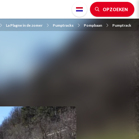
OPZOEKEN
La Plagne in de zomer
Pumptracks
Pompbaan
Pumptrack