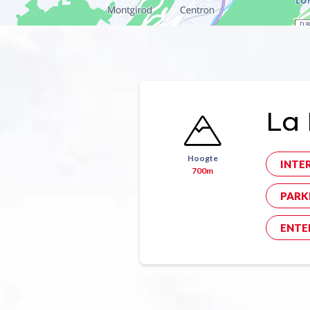
La 
Hoogte
INTE
700m
PARK
ENTE