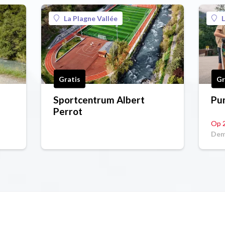
La Plagne Vallée
L
Gratis
Gr
Sportcentrum Albert
Pu
Perrot
Op 
Dem
Spo