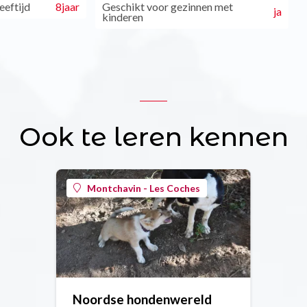
eftijd
8jaar
Geschikt voor gezinnen met
ja
kinderen
Ook te leren kennen
Montchavin - Les Coches
Noordse hondenwereld