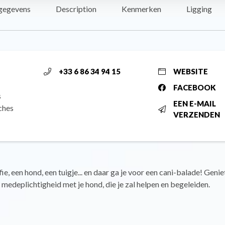
gegevens
Description
Kenmerken
Ligging
+33 6 86 34 94 15
WEBSITE
FACEBOOK
s
EEN E-MAIL
ches
VERZENDEN
ie, een hond, een tuigje... en daar ga je voor een cani-balade! Genie
edeplichtigheid met je hond, die je zal helpen en begeleiden.