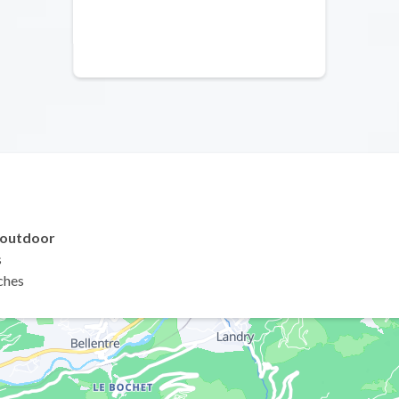
n outdoor
s
ches