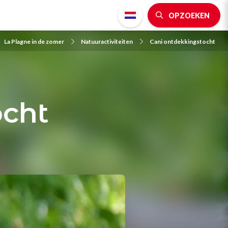
OPZOEKEN
La Plagne in de zomer
Natuuractiviteiten
Cani ontdekkingstocht
ocht