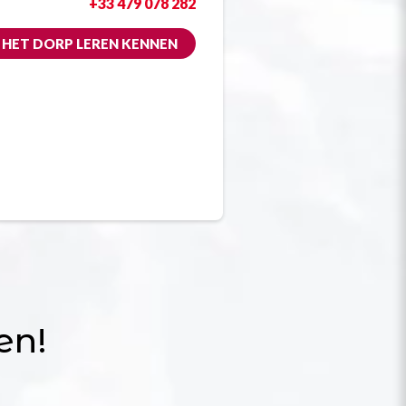
+33 479 078 282
HET DORP LEREN KENNEN
en!