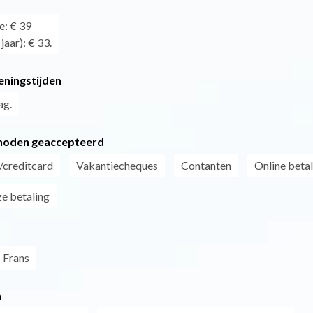
e: € 39
jaar): € 33.
eningstijden
ag.
hoden geaccepteerd
/creditcard
Vakantiecheques
Contanten
Online betal
e betaling
Frans
n