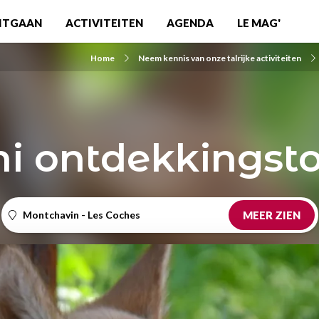
ITGAAN
ACTIVITEITEN
AGENDA
LE MAG'
Home
Neem kennis van onze talrijke activiteiten
i ontdekkingst
Montchavin - Les Coches
MEER ZIEN