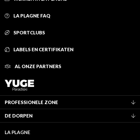
LA PLAGNE FAQ
SPORTCLUBS
LABELS EN CERTIFIKATEN
AL ONZE PARTNERS
PROFESSIONELE ZONE
Lid worden van het kantoor
DE DORPEN
Classificatie van de gemeubileerde accommodaties
La Plagne Vallée
Verblijfstaks
LA PLAGNE
Montchavin - Les Coches