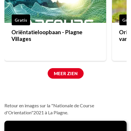
Gratis
Grat
Oriëntatieloopbaan - Plagne
Orië
Villages
van 
MEER ZIEN
Retour en images sur la "Nationale de Course
d'Orientation"2021 à La Plagne.