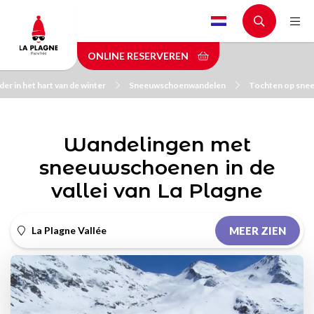
Skip
to
main
ONLINE RESERVEREN
content
er in het hart van de winter
Sneeuwschoenwandelen
Tochten op sne
Wandelingen met
sneeuwschoenen in de
vallei van La Plagne
La Plagne Vallée
MEER ZIEN