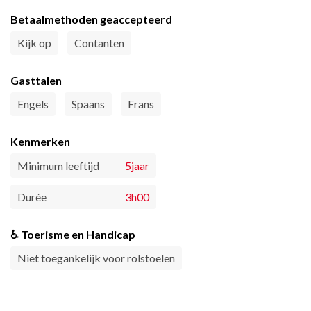
Betaalmethoden geaccepteerd
Kijk op
Contanten
Gasttalen
Engels
Spaans
Frans
Kenmerken
Minimum leeftijd
5jaar
Durée
3h00
♿ Toerisme en Handicap
Niet toegankelijk voor rolstoelen