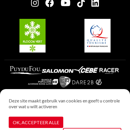
Charter van toegewijde spelers
Plagne Soleil
Groepen en seminars
Belle Plagne
Plagne Villages
Plagne Aime 2000
Deze site maakt gebruik van cookies en geeft u controle
over wat u wilt activeren
Wettelijke vermeldingen
Privacybeleid
OK, ACCEPTEER ALLE
Realisatie : StudioJuillet
Cookiebeheer