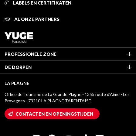
LABELS EN CERTIFIKATEN
AL ONZE PARTNERS
PROFESSIONELE ZONE
Lid worden van het kantoor
DE DORPEN
Classificatie van de gemeubileerde accommodaties
La Plagne Vallée
Verblijfstaks
LA PLAGNE
Montchavin - Les Coches
Mediatheek
Office de Tourisme de La Grande Plagne - 1355 route d’Aime - Les
Champagny-en-Vanoise
Provagnes - 73210 LA PLAGNE TARENTAISE
La Plagne logo's
Montalbert
Wifi toegang
CONTACTEN EN OPENINGSTIJDEN
Plagne 1800
Huis van de eigenaar
Plagne Bellecôte
Press room
Plagne Centre