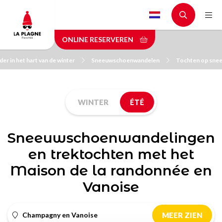
Skip
to
main
ONLINE RESERVEREN
content
er in het hart van de winter
Sneeuwschoenwandelen
Tochten op sne
WINTER
ÉTÉ
Sneeuwschoenwandelingen
en trektochten met het
Maison de la randonnée en
Vanoise
Champagny en Vanoise
MEER ZIEN