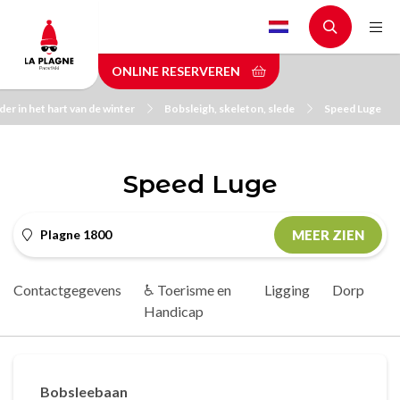
Skip
to
main
ONLINE RESERVEREN
content
er in het hart van de winter
Bobsleigh, skeleton, slede
Speed Luge
Speed Luge
Plagne 1800
MEER ZIEN
Contactgegevens
♿ Toerisme en
Ligging
Dorp
Handicap
Bobsleebaan