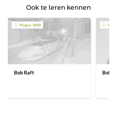
Ook te leren kennen
Plagne 1800
Plag
Bob Raft
Bob ra