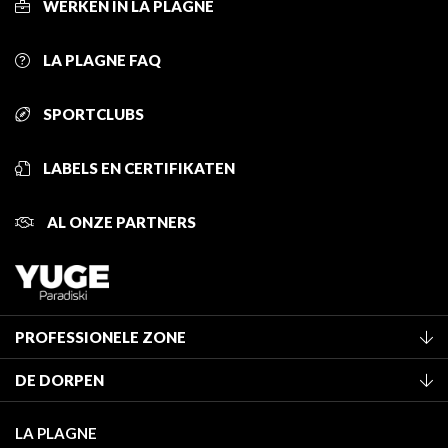
WERKEN IN LA PLAGNE
LA PLAGNE FAQ
SPORTCLUBS
LABELS EN CERTIFIKATEN
AL ONZE PARTNERS
PROFESSIONELE ZONE
Lid worden van het kantoor
DE DORPEN
Classificatie van de gemeubileerde accommodaties
La Plagne Vallée
Verblijfstaks
LA PLAGNE
Montchavin - Les Coches