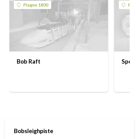
Plagne 1800
Plag
Bob Raft
Speed
Bobsleighpiste