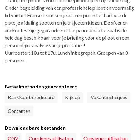
- Doop tot piloot: Word bobsleepiloot op een ijskoude dag.
Onder begeleiding van een professionele piloot en voormalig
lid van het Franse team kun je als een pro in het hart van de
piste je afdaling spotten en je trajecten kiezen. De sfeer en
anekdotes zijn gegarandeerd! De panoramische zaal is de
hele dag beschikbaar voor je briefing vóór de piloot en een
persoonlijke analyse van je prestaties!
Uurrooster: 10u tot 17u. Lunch inbegrepen. Groepen van 8
personen.
Betaalmethoden geaccepteerd
Bankkaart/creditcard
Kijk op
Vakantiecheques
Contanten
Downloadbare bestanden
CGV
Consignes utilisation
Consignes utilisation