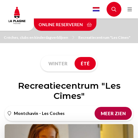
Skip
to
main
ONLINE RESERVEREN
content
Crèches, clubs en kinderdagverblijven
Recreatiecentrum "Les Cîmes"
WINTER
ÉTÉ
Recreatiecentrum "Les
Cîmes"
Montchavin - Les Coches
MEER ZIEN