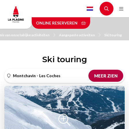
Skip
to
main
ONLINE RESERVEREN
content
s van onze talrijke activiteiten
Aangepaste activeiten
Ski touring
Ski touring
Montchavin - Les Coches
MEER ZIEN