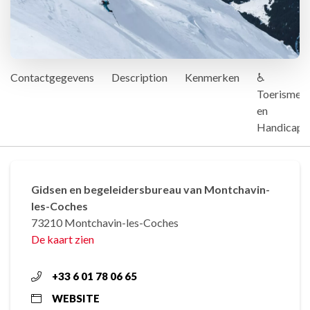
Contactgegevens
Description
Kenmerken
♿
Toerisme
en
Handicap
Gidsen en begeleidersbureau van Montchavin-
les-Coches
73210 Montchavin-les-Coches
De kaart zien
+33 6 01 78 06 65
WEBSITE