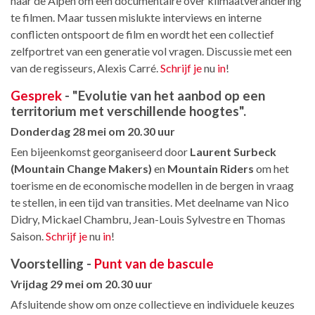
naar de Alpen om een documentaire over klimaatverandering
te filmen. Maar tussen mislukte interviews en interne
conflicten ontspoort de film en wordt het een collectief
zelfportret van een generatie vol vragen. Discussie met een
van de regisseurs, Alexis Carré.
Schrijf je
nu
in
!
Gesprek
- "Evolutie van het aanbod op een
territorium met verschillende hoogtes".
Donderdag 28 mei om 20.30 uur
Een bijeenkomst georganiseerd door
Laurent Surbeck
(Mountain Change Makers)
en
Mountain Riders
om het
toerisme en de economische modellen in de bergen in vraag
te stellen, in een tijd van transities. Met deelname van
Nico
Didry, Mickael Chambru, Jean-Louis Sylvestre en Thomas
Saison.
Schrijf je
nu
in
!
Voorstelling -
Punt van de bascule
Vrijdag 29 mei om 20.30 uur
Afsluitende show om onze collectieve en individuele keuzes