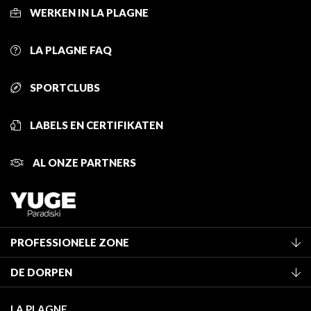
WERKEN IN LA PLAGNE
LA PLAGNE FAQ
SPORTCLUBS
LABELS EN CERTIFIKATEN
AL ONZE PARTNERS
PROFESSIONELE ZONE
Lid worden van het kantoor
DE DORPEN
Classificatie van de gemeubileerde accommodaties
La Plagne Vallée
Verblijfstaks
LA PLAGNE