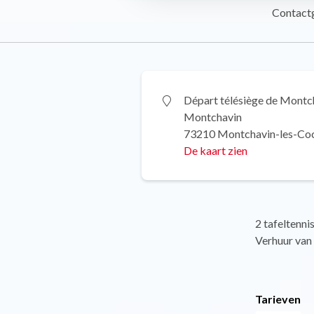
Contact
Départ télésiège de Montc
Montchavin
73210 Montchavin-les-Co
De kaart zien
2 tafeltenni
Verhuur van 
Tarieven