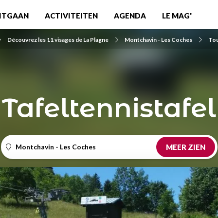
ITGAAN
ACTIVITEITEN
AGENDA
LE MAG'
Découvrez les 11 visages de La Plagne
Montchavin - Les Coches
Tou
Tafeltennistafel
Montchavin - Les Coches
MEER ZIEN