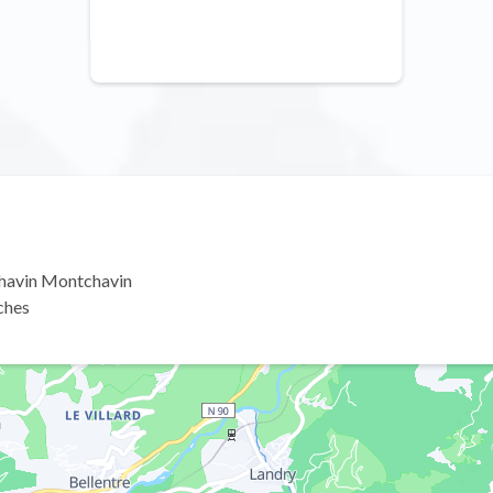
chavin Montchavin
ches