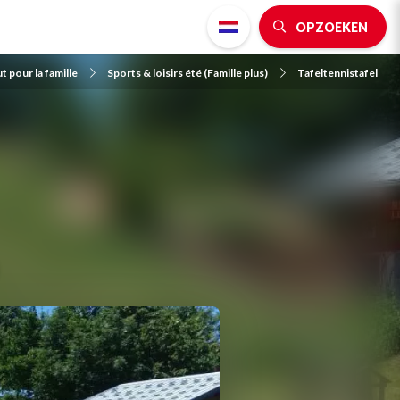
OPZOEKEN
t pour la famille
Sports & loisirs été (Famille plus)
Tafeltennistafel