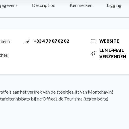
gegevens
Description
Kenmerken
Ligging
havin
+33 4 79 07 82 82
WEBSITE
EEN E-MAIL
ches
VERZENDEN
stafels aan het vertrek van de stoeltjeslift van Montchavin!
tafeltennisbats bij de Offices de Tourisme (tegen borg)