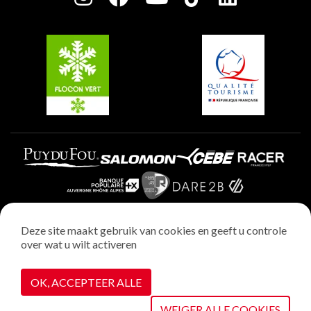
Plagne Soleil
Groepen en seminars
Belle Plagne
Plagne Villages
Plagne Aime 2000
Deze site maakt gebruik van cookies en geeft u controle
over wat u wilt activeren
Wettelijke vermeldingen
Privacybeleid
OK, ACCEPTEER ALLE
Realisatie : StudioJuillet
Cookiebeheer
WEIGER ALLE COOKIES