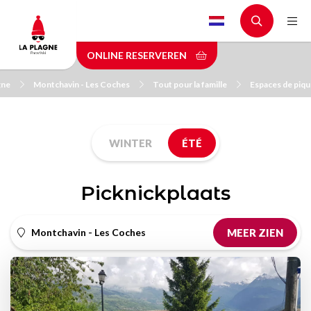
Skip
to
main
ONLINE RESERVEREN
content
gne
Montchavin - Les Coches
Tout pour la famille
Espaces de piqu
WINTER
ÉTÉ
Picknickplaats
Montchavin - Les Coches
MEER ZIEN