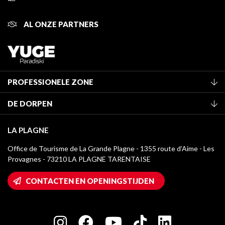
AL ONZE PARTNERS
PROFESSIONELE ZONE
Lid worden van het kantoor
DE DORPEN
Classificatie van de gemeubileerde accommodaties
La Plagne Vallée
Verblijfstaks
LA PLAGNE
Montchavin - Les Coches
Mediatheek
Office de Tourisme de La Grande Plagne - 1355 route d’Aime - Les
Champagny-en-Vanoise
Provagnes - 73210 LA PLAGNE TARENTAISE
La Plagne logo's
Montalbert
Wifi toegang
CONTACTEN EN OPENINGSTIJDEN
Plagne 1800
Huis van de eigenaar
Plagne Bellecôte
Press room
Plagne Centre
Charter van toegewijde spelers