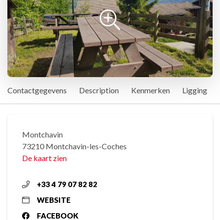
Contactgegevens
Description
Kenmerken
Ligging
Montchavin
73210 Montchavin-les-Coches
De kaart zien
+33 4 79 07 82 82
WEBSITE
FACEBOOK