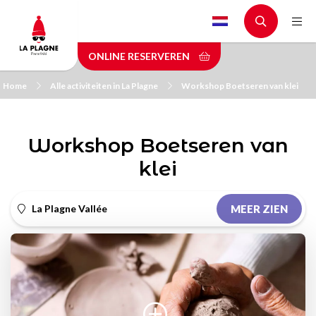
Skip
to
main
ONLINE RESERVEREN
content
Home
Alle activiteiten in La Plagne
Workshop Boetseren van klei
Workshop Boetseren van
klei
La Plagne Vallée
MEER ZIEN