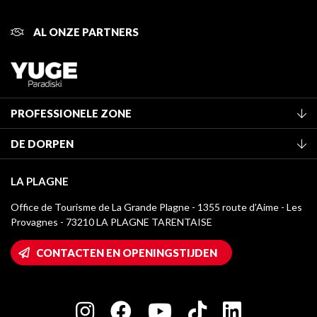
AL ONZE PARTNERS
PROFESSIONELE ZONE
Lid worden van het kantoor
DE DORPEN
Classificatie van de gemeubileerde accommodaties
La Plagne Vallée
Verblijfstaks
LA PLAGNE
Montchavin - Les Coches
Mediatheek
Office de Tourisme de La Grande Plagne - 1355 route d’Aime - Les
Champagny-en-Vanoise
Provagnes - 73210 LA PLAGNE TARENTAISE
La Plagne logo's
Montalbert
Wifi toegang
CONTACTEN EN OPENINGSTIJDEN
Plagne 1800
Huis van de eigenaar
Plagne Bellecôte
Press room
Plagne Centre
Charter van toegewijde spelers