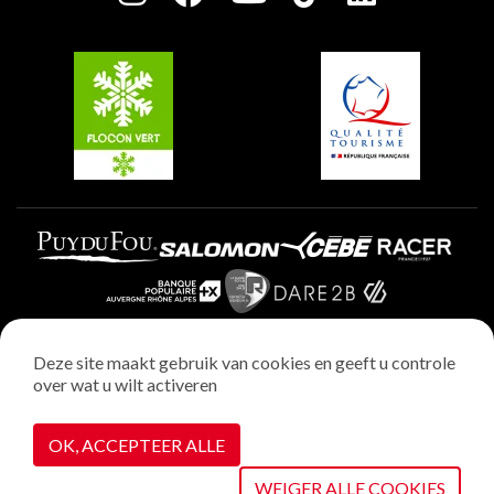
Plagne Soleil
Groepen en seminars
Belle Plagne
Plagne Villages
Plagne Aime 2000
Deze site maakt gebruik van cookies en geeft u controle
over wat u wilt activeren
Wettelijke vermeldingen
Privacybeleid
OK, ACCEPTEER ALLE
Realisatie : StudioJuillet
Cookiebeheer
WEIGER ALLE COOKIES