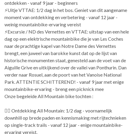
ontdekken - vanaf 9 jaar - beginners
⚡Uitje VTTAE: 1/2 dag in het bos. Geniet van dit aangename
moment van ontdekking en verbetering - vanaf 12 jaar -
weinig mountainbike-ervaring vereist
⚡Excursie / ND des Vernettes en VTTAE: uitstap van een hele
dag op een elektrische mountainbike die je van Les Coches
naar de prachtige kapel van Notre Dame des Vernettes
brengt, een juweel van barokke kunst dat op de lijst van
historische monumenten staat, genesteld aan de voet van de
Aiguille Grive en uitkijkend over de vallei van Ponthurin. Dan
verder naar Rosuel, aan de poort van het Vanoise National
Park. ATTENTIE SCHITTEREND! - vanaf 9 jaar met enige
mountainbike-ervaring - breng een picknick mee
Onze begeleide All Mountain bike tochten :
🚵‍♂️ Ontdekking All Mountain: 1/2 dag - voornamelijk
downhill op brede paden en kennismaking met rijtechnieken
op single-track trails - vanaf 12 jaar - enige mountainbike-
ervaring vereist.