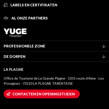
LABELS EN CERTIFIKATEN
AL ONZE PARTNERS
PROFESSIONELE ZONE
Lid worden van het kantoor
DE DORPEN
Classificatie van de gemeubileerde accommodaties
La Plagne Vallée
Verblijfstaks
LA PLAGNE
Montchavin - Les Coches
Mediatheek
Office de Tourisme de La Grande Plagne - 1355 route d’Aime - Les
Champagny-en-Vanoise
Provagnes - 73210 LA PLAGNE TARENTAISE
La Plagne logo's
Montalbert
Wifi toegang
CONTACTEN EN OPENINGSTIJDEN
Plagne 1800
Huis van de eigenaar
Plagne Bellecôte
Press room