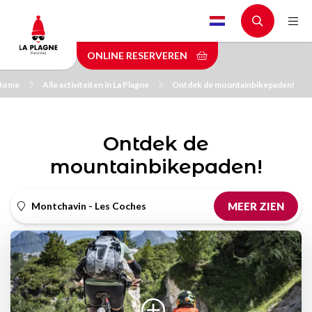
Skip
to
main
ONLINE RESERVEREN
content
Home
Alle activiteiten in La Plagne
Ontdek de mountainbikepaden!
Ontdek de
mountainbikepaden!
Montchavin - Les Coches
MEER ZIEN