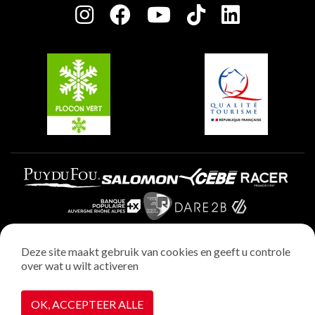
Plagne Centre
Charter van toegewijde spelers
Plagne Soleil
Groepen en seminars
Belle Plagne
Plagne Villages
Plagne Aime 2000
Deze site maakt gebruik van cookies en geeft u controle
over wat u wilt activeren
Wettelijke vermeldingen
Privacybeleid
OK, ACCEPTEER ALLE
Realisatie : StudioJuillet