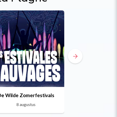
De Wilde Zomerfestivals
La Plagne Trai
8 augustus
27 juli tot 14 