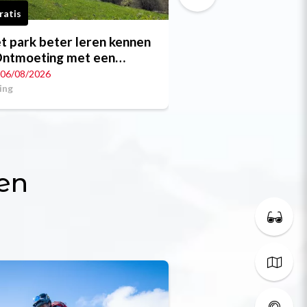
ratis
Gratis
t park beter leren kennen
Les Jeudis d'Aime
Ontmoeting met een
Green Duck
rkopzichter
06/08/2026
Op 06/08/2026
ing
Concert
en