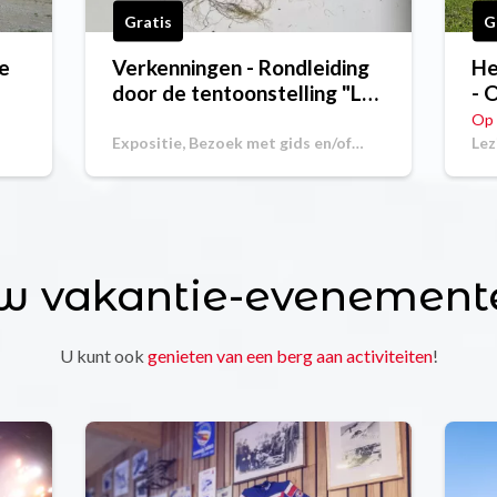
Gratis
G
ie
Verkenningen - Rondleiding
He
door de tentoonstelling "Les
- 
Carnets d'Eve
pa
Op 
Expositie, Bezoek met gids en/of
Lez
commentaar
w vakantie-evenement
U kunt ook
genieten van een berg aan activiteiten
!