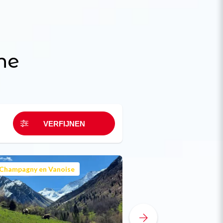
ne
Champagny en Vanoise
La Plagne Vallée