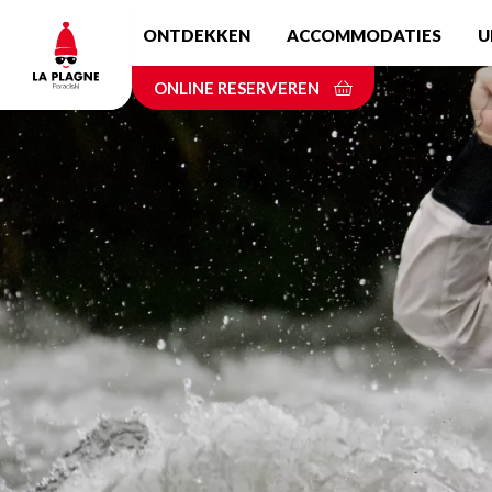
Skip
ONTDEKKEN
ACCOMMODATIES
U
to
main
ONLINE RESERVEREN
content