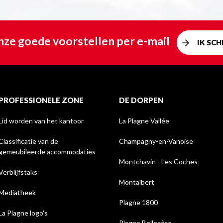
ze goede voorstellen per e-mail
IK SCHR
PROFESSIONELE ZONE
DE DORPEN
Lid worden van het kantoor
La Plagne Vallée
Classificatie van de
Champagny-en-Vanoise
gemeubileerde accommodaties
Montchavin - Les Coches
Verblijfstaks
Montalbert
Mediatheek
Plagne 1800
La Plagne logo's
Plagne Bellecôte