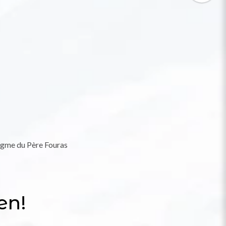
Enigme du Père Fouras
en!