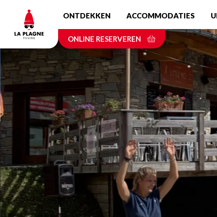
Skip
ONTDEKKEN
ACCOMMODATIES
U
to
main
ONLINE RESERVEREN
content