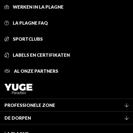
WERKEN IN LA PLAGNE
LA PLAGNE FAQ
SPORTCLUBS
LABELS EN CERTIFIKATEN
AL ONZE PARTNERS
PROFESSIONELE ZONE
Lid worden van het kantoor
DE DORPEN
Classificatie van de gemeubileerde accommodaties
La Plagne Vallée
Verblijfstaks