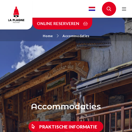
Skip
to
main
ONLINE RESERVEREN
content
Home
Accommodaties
Accommodaties
PRAKTISCHE INFORMATIE