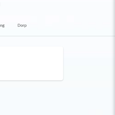
ing
Dorp