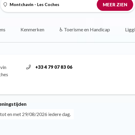
Montchavin - Les Coches
MEER ZIEN
ens
Kenmerken
♿ Toerisme en Handicap
Ligg
vin
+33 4 79 07 83 06
ches
eningstijden
tot en met 29/08/2026 iedere dag.