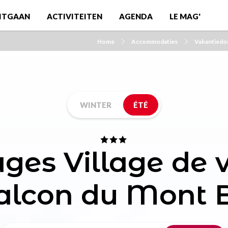
ITGAAN
ACTIVITEITEN
AGENDA
LE MAG'
Home
Accommodaties
Vakantiedor
WINTER
ÉTÉ
ages Village de
alcon du Mont 