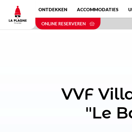
Skip
ONTDEKKEN
ACCOMMODATIES
U
to
main
ONLINE RESERVEREN
content
VVF Vill
"Le B