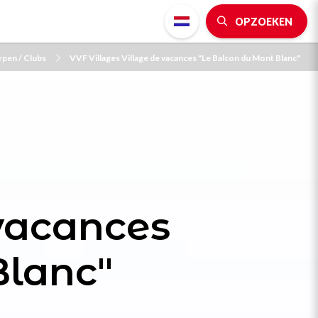
OPZOEKEN
pen / Clubs
VVF Villages Village de vacances "Le Balcon du Mont Blanc"
 vacances
Blanc"