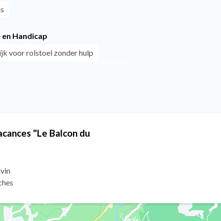
us
 en Handicap
jk voor rolstoel zonder hulp
vacances "Le Balcon du
vin
ches