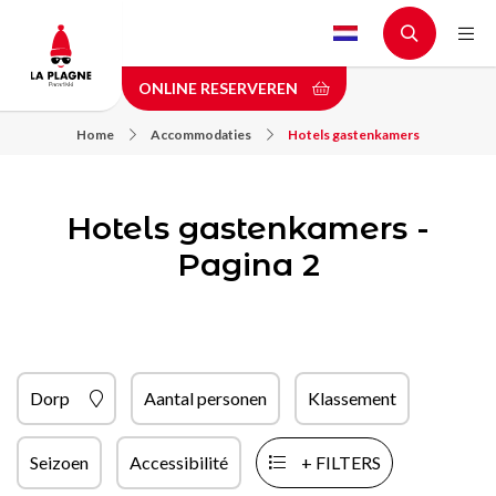
Skip
to
main
ONLINE RESERVEREN
content
Home
Accommodaties
Hotels gastenkamers
Hotels gastenkamers -
Pagina 2
Dorp
Aantal personen
Klassement
Seizoen
Accessibilité
+ FILTERS