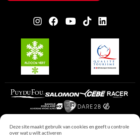
Huis van de eigenaar
Plagne Bellecôte
Press room
Plagne Centre
Charter van toegewijde spelers
Plagne Soleil
Groepen en seminars
Belle Plagne
Plagne Villages
Plagne Aime 2000
Deze site maakt gebruik van cookies en geeft u controle
over wat u wilt activeren
Wettelijke vermeldingen