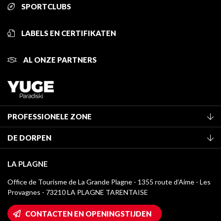
SPORTCLUBS
LABELS EN CERTIFIKATEN
AL ONZE PARTNERS
PROFESSIONELE ZONE
Lid worden van het kantoor
DE DORPEN
Classificatie van de gemeubileerde accommodaties
La Plagne Vallée
Verblijfstaks
LA PLAGNE
Champagny-en-Vanoise
Mediatheek
Office de Tourisme de La Grande Plagne - 1355 route d’Aime - Les
Montchavin - Les Coches
Provagnes - 73210 LA PLAGNE TARENTAISE
La Plagne logo's
Montalbert
Wifi toegang
CONTACTEN EN OPENINGSTIJDEN
Plagne 1800