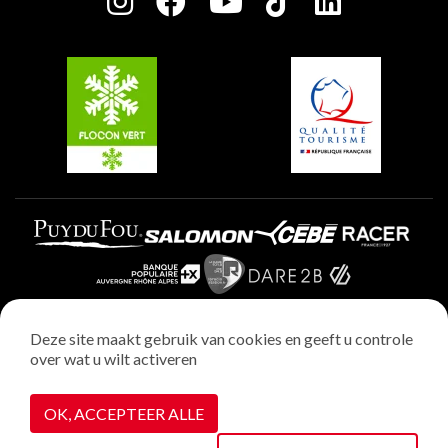
Charter van toegewijde spelers
Plagne Soleil
Groepen en seminars
Belle Plagne
Plagne Villages
Plagne Aime 2000
Deze site maakt gebruik van cookies en geeft u controle
over wat u wilt activeren
Wettelijke vermeldingen
Privacybeleid
OK, ACCEPTEER ALLE
Realisatie : StudioJuillet
Cookiebeheer