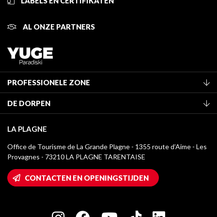
LABELS EN CERTIFIKATEN
AL ONZE PARTNERS
PROFESSIONELE ZONE
Lid worden van het kantoor
DE DORPEN
Classificatie van de gemeubileerde accommodaties
La Plagne Vallée
Verblijfstaks
LA PLAGNE
Champagny-en-Vanoise
Mediatheek
Office de Tourisme de La Grande Plagne - 1355 route d’Aime - Les
Montchavin - Les Coches
Provagnes - 73210 LA PLAGNE TARENTAISE
La Plagne logo's
Montalbert
Wifi toegang
CONTACTEN EN OPENINGSTIJDEN
Plagne 1800
Huis van de eigenaar
Plagne Bellecôte
Press room
Plagne Centre