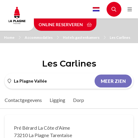
Skip
to
main
ONLINE RESERVEREN
content
Home
Accommodaties
Hotels gastenkamers
Les Carlines
Les Carlines
La Plagne Vallée
MEER ZIEN
Contactgegevens
Ligging
Dorp
Pré Bérard La Côte d'Aime
73210 La Plagne Tarentaise