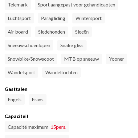
Telemark
Sport aangepast voor gehandicapten
Luchtsport
Paragliding
Wintersport
Air board
Sledehonden
Sleeën
Sneeuwschoenlopen
Snake gliss
Snowbike/Snowscoot
MTB op sneeuw
Yooner
Wandelsport
Wandeltochten
Gasttalen
Engels
Frans
Capaciteit
Capacité maximum
15pers.