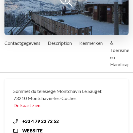
Contactgegevens
Description
Kenmerken
♿
Toerisme
en
Handicap
Sommet du télésiège Montchavin Le Sauget
73210 Montchavin-les-Coches
De kaart zien
+33 4 79 22 72 52
WEBSITE