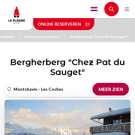
Skip
to
main
ONLINE RESERVEREN
content
odaties
Hotels gastenkamers
Bergherberg "Chez Pat du Sauget"
Bergherberg "Chez Pat du
Sauget"
Montchavin - Les Coches
MEER ZIEN