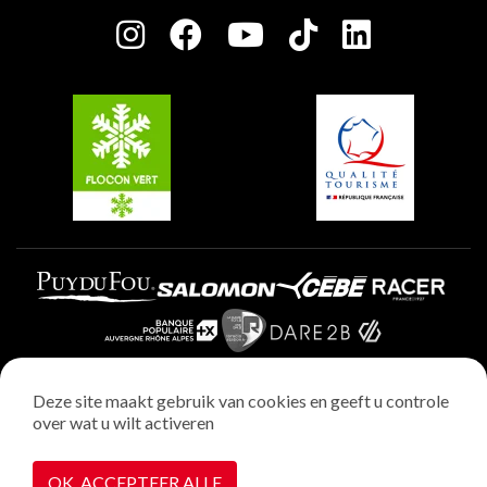
Press room
Plagne Centre
Charter van toegewijde spelers
Plagne Soleil
Groepen en seminars
Belle Plagne
Plagne Villages
Plagne Aime 2000
Deze site maakt gebruik van cookies en geeft u controle
over wat u wilt activeren
Wettelijke vermeldingen
Privacybeleid
OK, ACCEPTEER ALLE
Realisatie : StudioJuillet