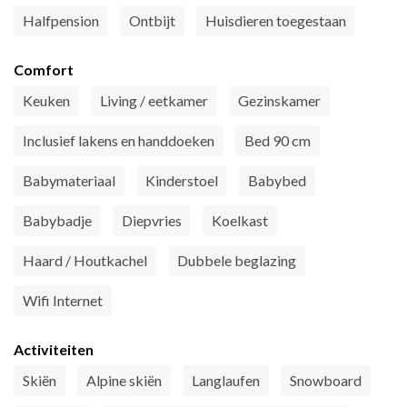
Halfpension
Ontbijt
Huisdieren toegestaan
Comfort
Keuken
Living / eetkamer
Gezinskamer
Inclusief lakens en handdoeken
Bed 90 cm
Babymateriaal
Kinderstoel
Babybed
Babybadje
Diepvries
Koelkast
Haard / Houtkachel
Dubbele beglazing
Wifi Internet
Activiteiten
Skiën
Alpine skiën
Langlaufen
Snowboard