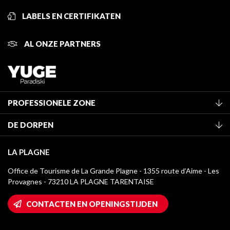
LABELS EN CERTIFIKATEN
AL ONZE PARTNERS
PROFESSIONELE ZONE
Lid worden van het kantoor
DE DORPEN
Classificatie van de gemeubileerde accommodaties
La Plagne Vallée
Verblijfstaks
LA PLAGNE
Champagny-en-Vanoise
Mediatheek
Office de Tourisme de La Grande Plagne - 1355 route d’Aime - Les
Montchavin - Les Coches
Provagnes - 73210 LA PLAGNE TARENTAISE
La Plagne logo's
Montalbert
Wifi toegang
CONTACTEN EN OPENINGSTIJDEN
Plagne 1800
Huis van de eigenaar
Plagne Bellecôte