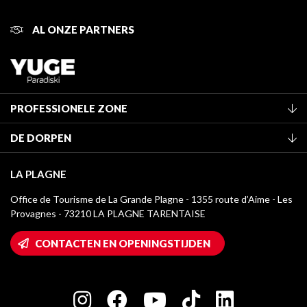
AL ONZE PARTNERS
PROFESSIONELE ZONE
Lid worden van het kantoor
DE DORPEN
Classificatie van de gemeubileerde accommodaties
La Plagne Vallée
Verblijfstaks
LA PLAGNE
Champagny-en-Vanoise
Mediatheek
Office de Tourisme de La Grande Plagne - 1355 route d’Aime - Les
Montchavin - Les Coches
Provagnes - 73210 LA PLAGNE TARENTAISE
La Plagne logo's
Montalbert
Wifi toegang
CONTACTEN EN OPENINGSTIJDEN
Plagne 1800
Huis van de eigenaar
Plagne Bellecôte
Press room
Plagne Centre
Charter van toegewijde spelers