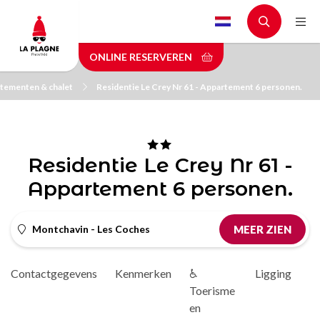
Skip
to
main
ONLINE RESERVEREN
content
tementen & chalet
Residentie Le Crey Nr 61 - Appartement 6 personen.
Residentie Le Crey Nr 61 -
Appartement 6 personen.
Montchavin - Les Coches
MEER ZIEN
Contactgegevens
Kenmerken
♿
Ligging
D
Toerisme
en