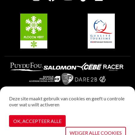
Plagne Soleil
Groepen en seminars
Belle Plagne
Plagne Villages
Plagne Aime 2000
Deze site maakt gebruik van cookies en geeft u controle
over wat u wilt activeren
Wettelijke vermeldingen
Privacybeleid
OK, ACCEPTEER ALLE
Realisatie : StudioJuillet
Cookiebeheer
WEIGER ALLE COOKIES