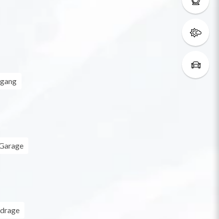
ngang
Garage
jdrage