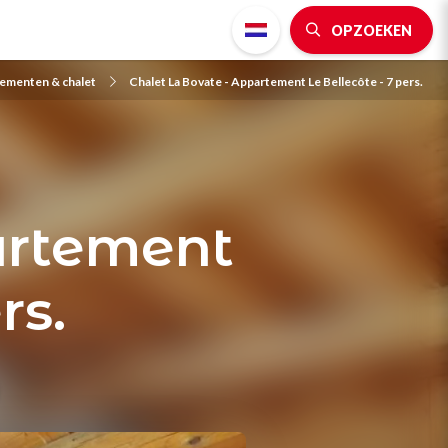
OPZOEKEN
ementen & chalet
Chalet La Bovate - Appartement Le Bellecôte - 7 pers.
artement
rs.