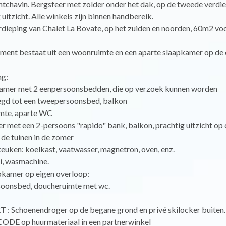
tchavin. Bergsfeer met zolder onder het dak, op de tweede verdi
 uitzicht. Alle winkels zijn binnen handbereik.
dieping van Chalet La Bovate, op het zuiden en noorden, 60m2 vo
ment bestaat uit een woonruimte en een aparte slaapkamer op de 
g:
kamer met 2 eenpersoonsbedden, die op verzoek kunnen worden
d tot een tweepersoonsbed, balkon
mte, aparte WC
met een 2-persoons "rapido" bank, balkon, prachtig uitzicht op d
 de tuinen in de zomer
euken: koelkast, vaatwasser, magnetron, oven, enz.
i, wasmachine.
pkamer op eigen overloop:
soonsbed, doucheruimte met wc.
 Schoenendroger op de begane grond en privé skilocker buiten.
E op huurmateriaal in een partnerwinkel