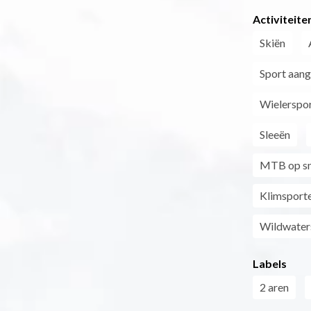
Activiteite
Skiën
Sport aang
Wielerspo
Sleeën
MTB op s
Klimsport
Wildwater
Labels
2 aren