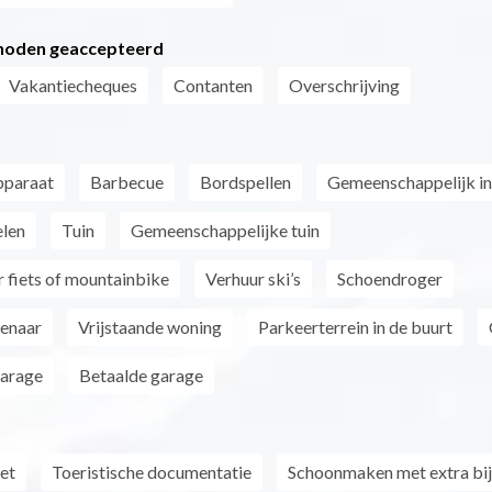
hoden geaccepteerd
Vakantiecheques
Contanten
Overschrijving
pparaat
Barbecue
Bordspellen
Gemeenschappelijk i
len
Tuin
Gemeenschappelijke tuin
 fiets of mountainbike
Verhuur ski’s
Schoendroger
genaar
Vrijstaande woning
Parkeerterrein in de buurt
garage
Betaalde garage
net
Toeristische documentatie
Schoonmaken met extra bi