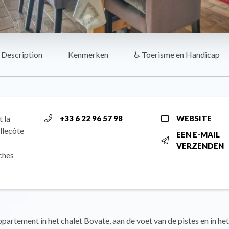
Description
Kenmerken
♿ Toerisme en Handicap
 la
+33 6 22 96 57 98
WEBSITE
llecôte
EEN E-MAIL
VERZENDEN
ches
artement in het chalet Bovate, aan de voet van de pistes en in het