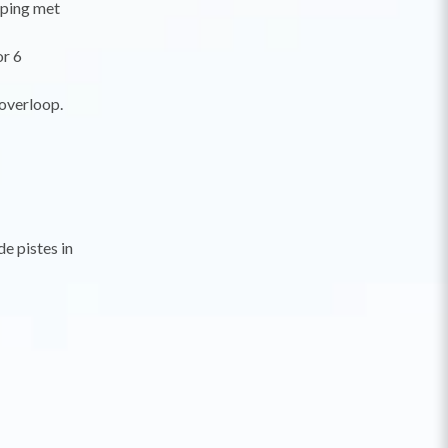
eping met
or 6
overloop.
e pistes in