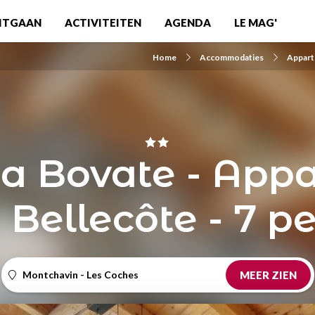
ITGAAN
ACTIVITEITEN
AGENDA
LE MAG'
Home
Accommodaties
Appart
La Bovate - App
 Bellecôte - 7 pe
Montchavin - Les Coches
MEER ZIEN