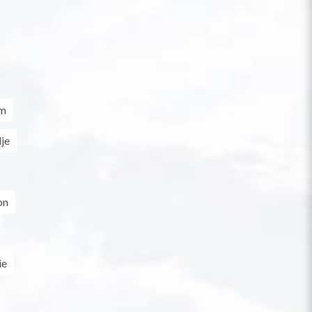
cm
je
on
ie