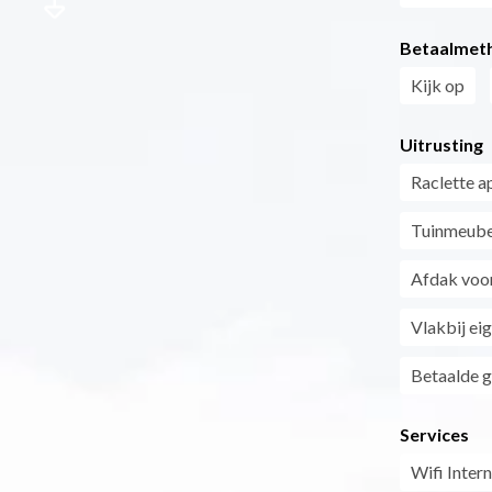
Betaalmet
Kijk op
Uitrusting
Raclette a
Tuinmeube
Afdak voor
Vlakbij ei
Betaalde 
Services
Wifi Inter