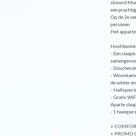
skioord Mon
een prachtig
Op de 2e ver
personen
Het apparte
Hoofdwonin
- Een slaap
samengevoeg
- Doucherui
- Woonkamer 
de winter en
- Halfopen k
- Gratis WiF
Aparte slaa
- 1 tweeper
+ COMFORT :
+ PROMO COD