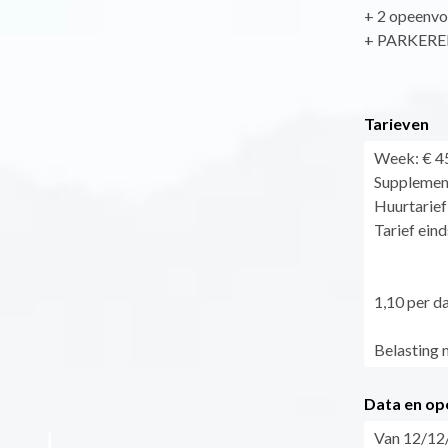
+ 2 opeenvo
+ PARKEREN t
Tarieven
Week: € 45
Supplement
Huurtarief
Tarief ein
1,10 per d
Belasting 
Data en op
Van 12/12