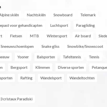
n
Alpine skiën
Nachtskiën
Snowboard
Telemark
epast voor gehandicapten
Luchtsport
Paragliding
rt
Fietsen
MTB
Wintersport
Air board
Sled
Sneeuwschoenlopen
Snake gliss
Snowbike/Snowscoot
neeuw
Yooner
Balsporten
Tafeltennis
Tennis
en
Bergsport
Klimmen
Diverse sporten
Petanqu
sporten
Rafting
Wandelsport
Wandeltochten
3 cristaux Paradiski