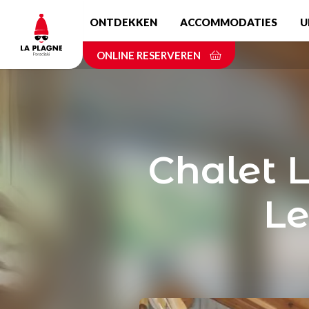
Skip
ONTDEKKEN
ACCOMMODATIES
U
to
main
ONLINE RESERVEREN
content
Chalet 
Le