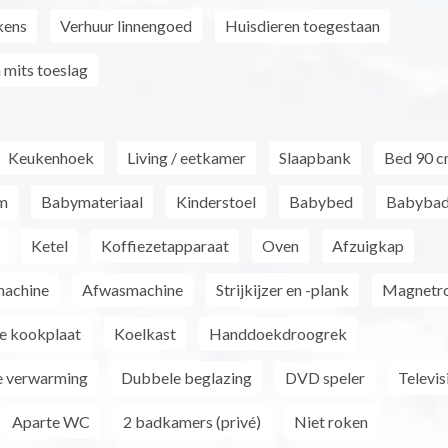
kens
Verhuur linnengoed
Huisdieren toegestaan
 mits toeslag
Keukenhoek
Living / eetkamer
Slaapbank
Bed 90 
m
Babymateriaal
Kinderstoel
Babybed
Babybad
Ketel
Koffiezetapparaat
Oven
Afzuigkap
machine
Afwasmachine
Strijkijzer en -plank
Magnetr
e kookplaat
Koelkast
Handdoekdroogrek
e verwarming
Dubbele beglazing
DVD speler
Televis
Aparte WC
2 badkamers (privé)
Niet roken