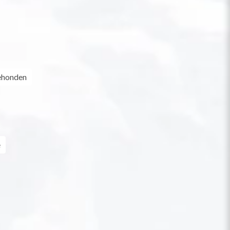
ehonden
e